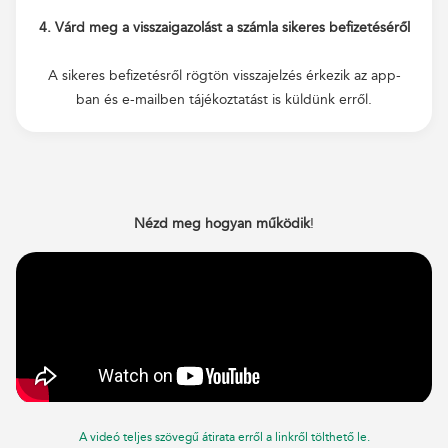
4. Várd meg a visszaigazolást a számla sikeres befizetéséről
A sikeres befizetésről rögtön visszajelzés érkezik az app-
ban és e-mailben tájékoztatást is küldünk erről.
Nézd meg hogyan működik
!
A videó teljes szövegű átirata erről a linkről tölthető le.