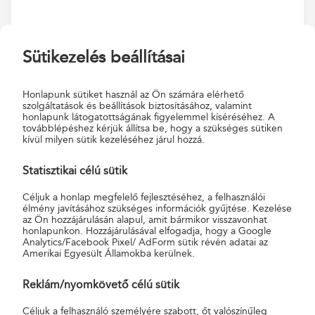
1. Letöltés
Sütikezelés beállításai
Töltsd le az alkalmazást okostelefonodra!
Honlapunk sütiket használ az Ön számára elérhető
szolgáltatások és beállítások biztosításához, valamint
honlapunk látogatottságának figyelemmel kíséréséhez. A
továbblépéshez kérjük állítsa be, hogy a szükséges sütiken
kívül milyen sütik kezeléséhez járul hozzá.
Statisztikai célú sütik
Céljuk a honlap megfelelő fejlesztéséhez, a felhasználói
élmény javításához szükséges információk gyűjtése. Kezelése
az Ön hozzájárulásán alapul, amit bármikor visszavonhat
honlapunkon. Hozzájárulásával elfogadja, hogy a Google
Analytics/Facebook Pixel/ AdForm sütik révén adatai az
Amerikai Egyesült Államokba kerülnek.
2. Regisztráció
Reklám/nyomkövető célú sütik
Céljuk a felhasználó személyére szabott, őt valószínűleg