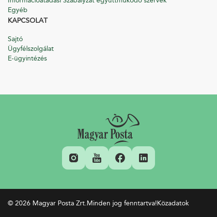
Információátadási Szabályzat együttműködő szervek
Egyéb
KAPCSOLAT
Sajtó
Ügyfélszolgálat
E-ügyintézés
© 2026 Magyar Posta Zrt.
Minden jog fenntartva!
Közadatok