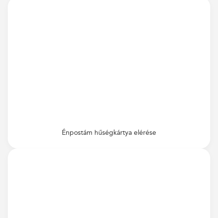
Énpostám hűségkártya elérése