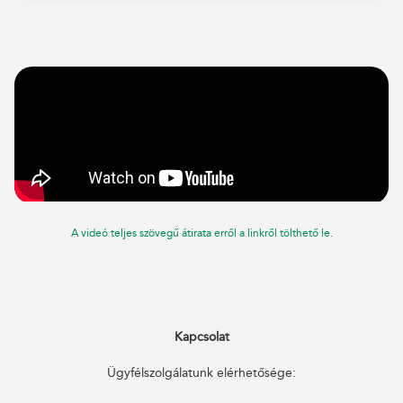
A videó teljes szövegű átirata erről a linkről tölthető le.
Kapcsolat
Ügyfélszolgálatunk elérhetősége: