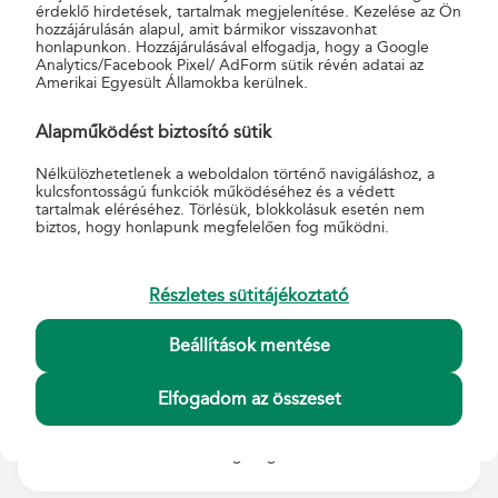
A regisztrációs oldalon add meg e-mail címed
érdeklő hirdetések, tartalmak megjelenítése. Kezelése az Ön
hozzájárulásán alapul, amit bármikor visszavonhat
és állíts be egy jelszót!
honlapunkon. Hozzájárulásával elfogadja, hogy a Google
Analytics/Facebook Pixel/ AdForm sütik révén adatai az
Amerikai Egyesült Államokba kerülnek.
Alapműködést biztosító sütik
Nélkülözhetetlenek a weboldalon történő navigáláshoz, a
kulcsfontosságú funkciók működéséhez és a védett
tartalmak eléréséhez. Törlésük, blokkolásuk esetén nem
biztos, hogy honlapunk megfelelően fog működni.
Részletes sütitájékoztató
Beállítások mentése
3. Regisztráció megerősítés
Elfogadom az összeset
Erősítsd meg regisztrációd az e-mail címedre megküldött
link segítségével!