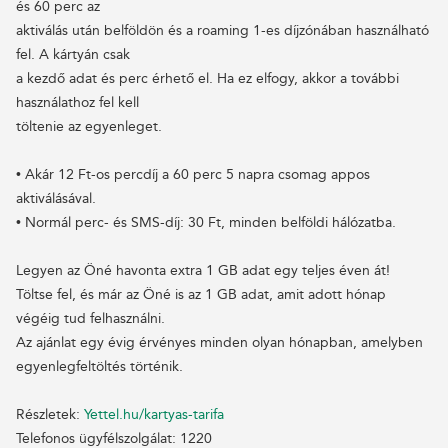
és 60 perc az
aktiválás után belföldön és a roaming 1-es díjzónában használható
fel. A kártyán csak
a kezdő adat és perc érhető el. Ha ez elfogy, akkor a további
használathoz fel kell
töltenie az egyenleget.
• Akár 12 Ft-os percdíj a 60 perc 5 napra csomag appos
aktiválásával.
• Normál perc- és SMS-díj: 30 Ft, minden belföldi hálózatba.
Legyen az Öné havonta extra 1 GB adat egy teljes éven át!
Töltse fel, és már az Öné is az 1 GB adat, amit adott hónap
végéig tud felhasználni.
Az ajánlat egy évig érvényes minden olyan hónapban, amelyben
egyenlegfeltöltés történik.
Részletek:
Yettel.hu/kartyas-tarifa
Telefonos ügyfélszolgálat: 1220