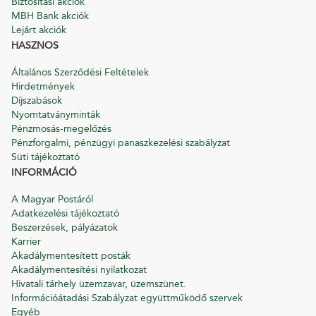
Biztosítási akciók
MBH Bank akciók
Lejárt akciók
HASZNOS
Általános Szerződési Feltételek
Hirdetmények
Díjszabások
Nyomtatványminták
Pénzmosás-megelőzés
Pénzforgalmi, pénzügyi panaszkezelési szabályzat
Süti tájékoztató
INFORMÁCIÓ
A Magyar Postáról
Adatkezelési tájékoztató
Beszerzések, pályázatok
Karrier
Akadálymentesített posták
Akadálymentesítési nyilatkozat
Hivatali tárhely üzemzavar, üzemszünet.
Információátadási Szabályzat együttműködő szervek
Egyéb