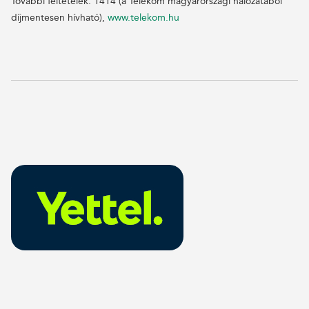
További feltételek: 1414 (a Telekom magyarországi hálózatából
díjmentesen hívható),
www.telekom.hu