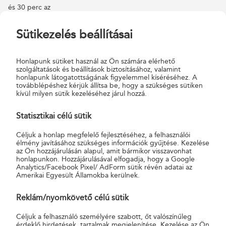
és 30 perc az
aktiválás után belföldön és a roaming 1-es díjzónában használható
fel. A kártyán csak
Sütikezelés beállításai
a kezdő adat és perc érhető el. Ha ez elfogy, akkor a további
használathoz fel kell
Honlapunk sütiket használ az Ön számára elérhető
töltenie az egyenleget.
szolgáltatások és beállítások biztosításához, valamint
honlapunk látogatottságának figyelemmel kíséréséhez. A
továbblépéshez kérjük állítsa be, hogy a szükséges sütiken
• Akár 12 Ft-os percdíj a 60 perc 5 napra csomag appos
kívül milyen sütik kezeléséhez járul hozzá.
aktiválásával.
Statisztikai célú sütik
• Normál perc- és SMS-díj: 30 Ft, minden belföldi hálózatba.
Céljuk a honlap megfelelő fejlesztéséhez, a felhasználói
Legyen az Öné havonta extra 1 GB adat egy teljes éven át!
élmény javításához szükséges információk gyűjtése. Kezelése
az Ön hozzájárulásán alapul, amit bármikor visszavonhat
Töltse fel, és már az Öné is az 1 GB adat, amit adott hónap
honlapunkon. Hozzájárulásával elfogadja, hogy a Google
végéig tud felhasználni.
Analytics/Facebook Pixel/ AdForm sütik révén adatai az
Amerikai Egyesült Államokba kerülnek.
Az ajánlat egy évig érvényes minden olyan hónapban, amelyben
egyenlegfeltöltés történik.
Reklám/nyomkövető célú sütik
Részletek:
Yettel.hu/kartyas-tarifa
Céljuk a felhasználó személyére szabott, őt valószínűleg
érdeklő hirdetések, tartalmak megjelenítése. Kezelése az Ön
Telefonos ügyfélszolgálat: 1220