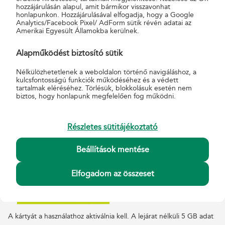
hozzájárulásán alapul, amit bármikor visszavonhat
honlapunkon. Hozzájárulásával elfogadja, hogy a Google
Analytics/Facebook Pixel/ AdForm sütik révén adatai az
Amerikai Egyesült Államokba kerülnek.
Yettel Kártyás L Expressz csomag
Alapműködést biztosító sütik
Nélkülözhetetlenek a weboldalon történő navigáláshoz, a
kulcsfontosságú funkciók működéséhez és a védett
tartalmak eléréséhez. Törlésük, blokkolásuk esetén nem
biztos, hogy honlapunk megfelelően fog működni.
Részletes sütitájékoztató
Beállítások mentése
Elfogadom az összeset
A kártyát a használathoz aktiválnia kell. A lejárat nélküli 5 GB adat