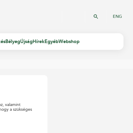
ENG
zés
Bélyeg
Újság
Hírek
Egyéb
Webshop
oz, valamint
 hogy a szükséges
Keresés