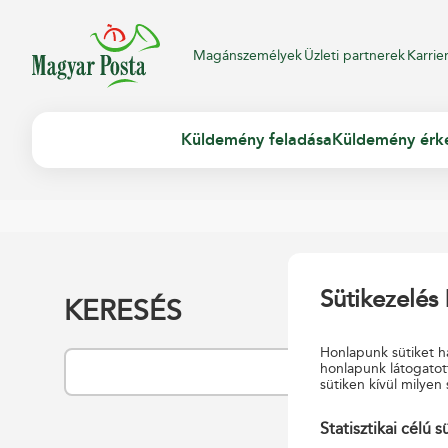
Magánszemélyek
Üzleti partnerek
Karrie
Küldemény feladása
Küldemény érk
Sütikezelés 
KERESÉS
Honlapunk sütiket ha
honlapunk látogatot
sütiken kívül milyen 
Statisztikai célú s