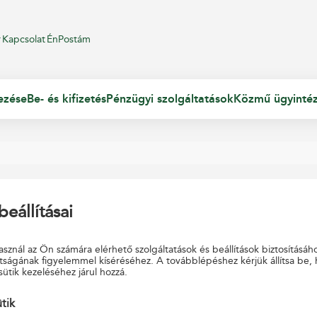
r
Kapcsolat
ÉnPostám
ezése
Be- és kifizetés
Pénzügyi szolgáltatások
Közmű ügyinté
beállításai
sznál az Ön számára elérhető szolgáltatások és beállítások biztosításáh
tságának figyelemmel kíséréséhez. A továbblépéshez kérjük állítsa be,
sütik kezeléséhez járul hozzá.
ütik