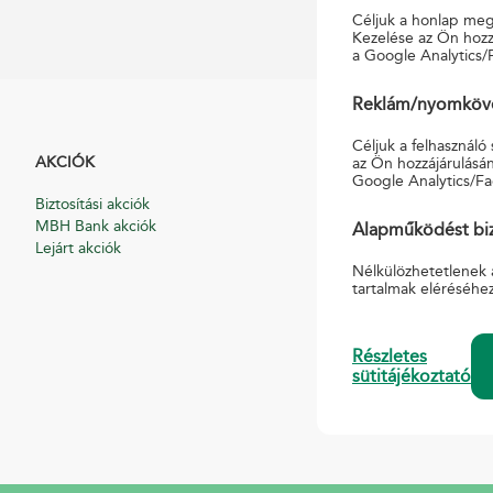
Céljuk a honlap megf
Kezelése az Ön hozzá
a Google Analytics/
Reklám/nyomkövet
Céljuk a felhasználó
AKCIÓK
HASZNOS
az Ön hozzájárulásán
Google Analytics/Fa
Biztosítási akciók
Általános Szerződési
MBH Bank akciók
Hirdetmények
Alapműködést biz
Lejárt akciók
Díjszabások
Nyomtatványminták
Nélkülözhetetlenek 
tartalmak eléréséhe
Pénzmosás-megelőz
Pénzforgalmi, pénzü
szabályzat
Részletes
Süti tájékoztató
sütitájékoztató