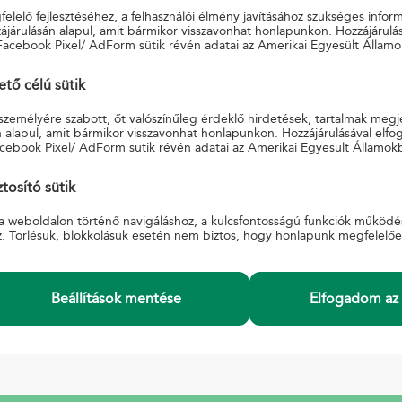
elelő fejlesztéséhez, a felhasználói élmény javításához szükséges infor
járulásán alapul, amit bármikor visszavonhat honlapunkon. Hozzájárulás
Facebook Pixel/ AdForm sütik révén adatai az Amerikai Egyesült Államo
ő célú sütik
 személyére szabott, őt valószínűleg érdeklő hirdetések, tartalmak megj
INFORMÁCIÓ
 alapul, amit bármikor visszavonhat honlapunkon. Hozzájárulásával elfo
cebook Pixel/ AdForm sütik révén adatai az Amerikai Egyesült Államok
 Feltételek
A Magyar Postáról
Adatkezelési tájékoztató
tosító sütik
Beszerzések, pályázatok
Karrier
a weboldalon történő navigáláshoz, a kulcsfontosságú funkciók működé
z. Törlésük, blokkolásuk esetén nem biztos, hogy honlapunk megfelelő
és
Akadálymentesített posták
gyi panaszkezelési
Akadálymentesítési nyilatkozat
Hivatali tárhely üzemzavar, üzemszünet.
Információátadási Szabályzat együttműködő
Beállítások mentése
Elfogadom az 
szervek
Egyéb