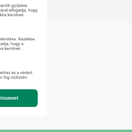
mációk gyűjtése.
ával elfogadja, hogy
kba kerülnek.
elenítése. Kezelése
KAPCSOLAT
gadja, hogy a
ba kerülnek.
Sajtó
Ügyfélszolgálat
E-ügyintézés
séhez és a védett
en fog működni.
összeset