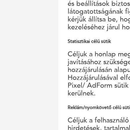
és beállítások bizto
látogatottságának f
kérjük állítsa be, h
kezeléséhez járul ho
Statisztikai célú sütik
Céljuk a honlap megf
javításához szükség
hozzájárulásán alap
Hozzájárulásával el
Pixel/ AdForm sütik
kerülnek.
Reklám/nyomkövető célú süt
Céljuk a felhasználó
hirdetések, tartalm