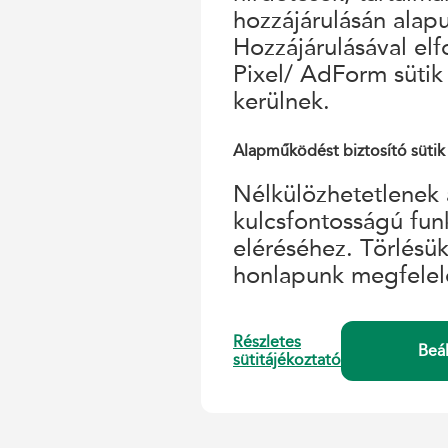
hozzájárulásán alap
Hozzájárulásával el
Pixel/ AdForm sütik
kerülnek.
Alapműködést biztosító sütik
Nélkülözhetetlenek 
kulcsfontosságú fun
eléréséhez. Törlésü
honlapunk megfelel
Részletes
Beá
sütitájékoztató