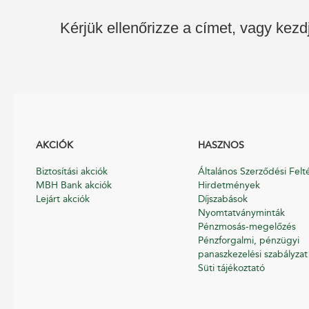
Kérjük ellenőrizze a címet, vagy kezd
AKCIÓK
HASZNOS
Biztosítási akciók
Általános Szerződési Felt
MBH Bank akciók
Hirdetmények
Lejárt akciók
Díjszabások
Nyomtatványminták
Pénzmosás-megelőzés
Pénzforgalmi, pénzügyi
panaszkezelési szabályzat
Süti tájékoztató