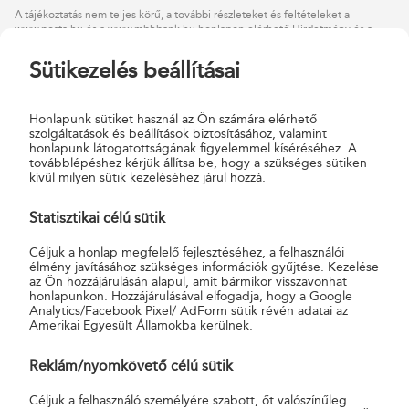
A tájékoztatás nem teljes körű, a további részleteket és feltételeket a
www.posta.hu
és a
www.mbhbank.hu
honlapon elérhető Hirdetmény és a
Lakossági Nyereménybetétek Általános Szerződési Feltételei tartalmazza,
vagy tájékoztatásért forduljon a postai munkatársakhoz.
Sütikezelés beállításai
A hatályon kívüli hirdetmények, Általános szerződési feltételek,
Üzletszabályzatok és egyéb dokumentációk megtekinthetők a
www.mbhbank.hu
weboldalon.
Honlapunk sütiket használ az Ön számára elérhető
szolgáltatások és beállítások biztosításához, valamint
honlapunk látogatottságának figyelemmel kíséréséhez. A
továbblépéshez kérjük állítsa be, hogy a szükséges sütiken
kívül milyen sütik kezeléséhez járul hozzá.
Mi történik akkor, ha nyertem, de a sorsolást
követő 30 napon belül nem jelentkeztem a
Statisztikai célú sütik
nyereményért?
Céljuk a honlap megfelelő fejlesztéséhez, a felhasználói
élmény javításához szükséges információk gyűjtése. Kezelése
az Ön hozzájárulásán alapul, amit bármikor visszavonhat
honlapunkon. Hozzájárulásával elfogadja, hogy a Google
Analytics/Facebook Pixel/ AdForm sütik révén adatai az
Amerikai Egyesült Államokba kerülnek.
Reklám/nyomkövető célú sütik
Céljuk a felhasználó személyére szabott, őt valószínűleg