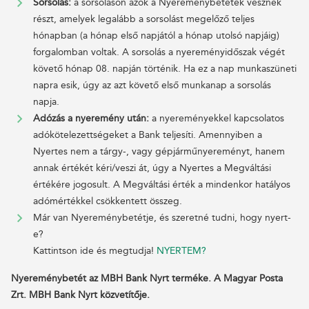
Sorsolás:
a sorsoláson azok a Nyereménybetétek vesznek
részt, amelyek legalább a sorsolást megelőző teljes
hónapban (a hónap első napjától a hónap utolsó napjáig)
forgalomban voltak. A sorsolás a nyereményidőszak végét
követő hónap 08. napján történik. Ha ez a nap munkaszüneti
napra esik, úgy az azt követő első munkanap a sorsolás
napja.
Adózás a nyeremény után:
a nyereményekkel kapcsolatos
adókötelezettségeket a Bank teljesíti. Amennyiben a
Nyertes nem a tárgy-, vagy gépjárműnyereményt, hanem
annak értékét kéri/veszi át, úgy a Nyertes a Megváltási
értékére jogosult. A Megváltási érték a mindenkor hatályos
adómértékkel csökkentett összeg.
Már van Nyereménybetétje, és szeretné tudni, hogy nyert-
e?
Kattintson ide és megtudja!
NYERTEM?
Nyereménybetét az MBH Bank Nyrt terméke. A Magyar Posta
Zrt. MBH Bank Nyrt közvetítője.