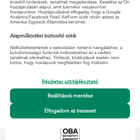
Hirdetmények, Üzletszabályzat, Általános Szerződési
érdeklő hirdetések, tartalmak megjelenítése. Kezelése az Ön
hozzájárulásán alapul, amit bármikor visszavonhat
Feltételek
honlapunkon. Hozzájárulásával elfogadja, hogy a Google
Analytics/Facebook Pixel/ AdForm sütik révén adatai az
A QR kód az MBH Bank Posta tájékoztató oldalára
Amerikai Egyesült Államokba kerülnek.
mutat, amely
ide kattintva
is elérhető.
Alapműködést biztosító sütik
Nélkülözhetetlenek a weboldalon történő navigáláshoz, a
kulcsfontosságú funkciók működéséhez és a védett
tartalmak eléréséhez. Törlésük, blokkolásuk esetén nem
biztos, hogy honlapunk megfelelően fog működni.
Részletes sütitájékoztató
Kapcsolódó tájékoztatók
Beállítások mentése
Elfogadom az összeset