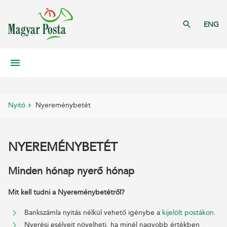
ENG
Nyitó
Nyereménybetét
NYEREMÉNYBETÉT
Minden hónap nyerő hónap
Mit kell tudni a Nyereménybetétről?
Bankszámla nyitás nélkül vehető igénybe a
kijelölt postákon.
Nyerési esélyeit növelheti, ha minél nagyobb értékben