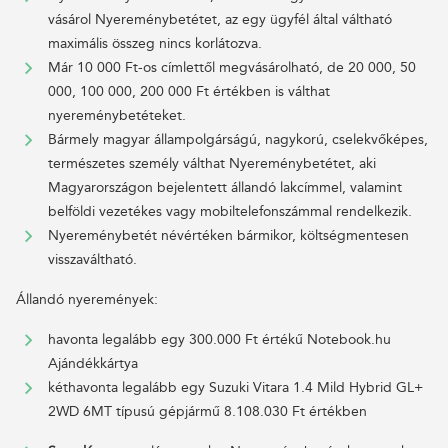
vásárol Nyereménybetétet, az egy ügyfél által váltható
maximális összeg nincs korlátozva.
Már 10 000 Ft-os címlettől megvásárolható, de 20 000, 50
000, 100 000, 200 000 Ft értékben is válthat
nyereménybetéteket.
Bármely magyar állampolgárságú, nagykorú, cselekvőképes,
természetes személy válthat Nyereménybetétet, aki
Magyarországon bejelentett állandó lakcímmel, valamint
belföldi vezetékes vagy mobiltelefonszámmal rendelkezik.
Nyereménybetét névértéken bármikor, költségmentesen
visszaváltható.
Állandó nyeremények:
havonta legalább egy 300.000 Ft értékű Notebook.hu
Ajándékkártya
kéthavonta legalább egy Suzuki Vitara 1.4 Mild Hybrid GL+
2WD 6MT típusú gépjármű 8.108.030 Ft értékben