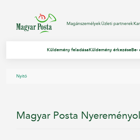
Magánszemélyek
Üzleti partnerek
Kar
Küldemény feladása
Küldemény érkezése
Be- 
Nyitó
Magyar Posta Nyereményol