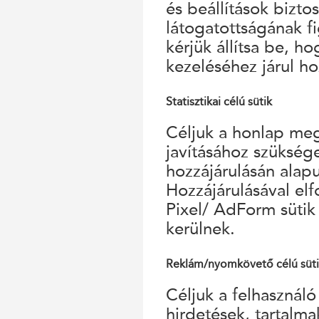
és beállítások bizto
látogatottságának f
kérjük állítsa be, h
kezeléséhez járul ho
Statisztikai célú sütik
Céljuk a honlap megf
javításához szükség
hozzájárulásán alap
Hozzájárulásával el
Pixel/ AdForm sütik
kerülnek.
Reklám/nyomkövető célú süt
Céljuk a felhasználó
hirdetések, tartalm