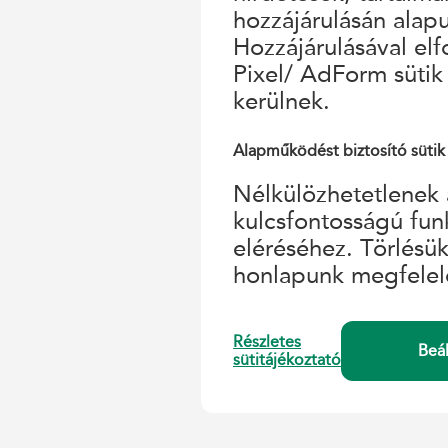
hozzájárulásán alap
Hozzájárulásával el
Pixel/ AdForm sütik
kerülnek.
Alapműködést biztosító sütik
Nélkülözhetetlenek 
kulcsfontosságú fun
eléréséhez. Törlésü
honlapunk megfelel
Részletes
Beá
sütitájékoztató