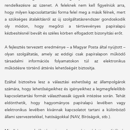
rendelkezésre az üzenet. A feleknek nem kell figyelniük arra,
hogy milyen kapcsolattartási forma felel meg a másik félnek, mert
a szükséges átalakításról az új szolgáltatásrendszer gondoskodik
oly módon, hogy megőrzi a tértivevényes papíralapú
kézbesítésnél bevált és széles körben elfogadott bizonyítási erőt.
A fejlesztés tervezett eredménye – a Magyar Posta által nyújtott –
olyan szolgáltatás, amely az eddigi csak papíralapon működő
társadalmi információs folyamatokon túl az elektronikus
működésre történő áttérés lehetőségét biztosítja.
Ezáltal biztosítva lesz a választási eshetőség az állampolgárok
számára, hogy lehetőségeikhez és igényeikhez a legmegfelelőbb
kapcsolattartási formát választhassák ügyeik intézése során. Tehát
eldönthetik, hogy hagyományos papíralapú levélben vagy
elektronikus levélben kívánnak kapcsolatot tartani a különböző
állami szervezetekkel, hatóságokkal (NAV, Bíróságok, stb.).