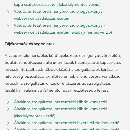
kapu csatlakozás esetén (akadálymentes verzió)
Validációs teszt eredményéről szóló jegyzőkönyv -
webservice csatlakozás esetén
Validációs teszt eredményéről szóló jegyzőkönyv -
webservice csatlakozás esetén (akadálymentes verzió)
Tájékoztatók és segédletek
A csoport elemei széles körű tájékoztatók az igénybevétel előtt,
és alatt rendelkezésre álló információk használatával kapcsolatos
leírások. Itt találhatók többek között a szolgáltatások leírásai, a
hitelesség biztosításának, illetve ennek ellenőrzésére vonatkozó
leírások, a szolgáltatásról szóló rendszeres adatszolgáltatás
(analitika), valamint a felmerülő hibák részletesebb leírásai.
Általános szolgáltatási prezentáció Hibrid konverzió
Általános szolgáltatási prezentáció Hibrid konverzió
(akadálymentes verzió)
Általános szolgáltatási prezentáció Inverz Hibrid konverzió
Általános szolgáltatási prezentáció Inverz Hibrid konverzió