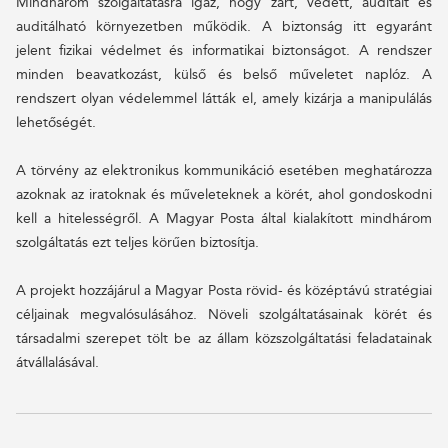
Mindhárom szolgáltatásra igaz, hogy zárt, védett, auditált és
auditálható környezetben működik. A biztonság itt egyaránt
jelent fizikai védelmet és informatikai biztonságot. A rendszer
minden beavatkozást, külső és belső műveletet naplóz. A
rendszert olyan védelemmel látták el, amely kizárja a manipulálás
lehetőségét.
A törvény az elektronikus kommunikáció esetében meghatározza
azoknak az iratoknak és műveleteknek a körét, ahol gondoskodni
kell a hitelességről. A Magyar Posta által kialakított mindhárom
szolgáltatás ezt teljes körűen biztosítja.
A projekt hozzájárul a Magyar Posta rövid- és középtávú stratégiai
céljainak megvalósulásához. Növeli szolgáltatásainak körét és
társadalmi szerepet tölt be az állam közszolgáltatási feladatainak
átvállalásával.