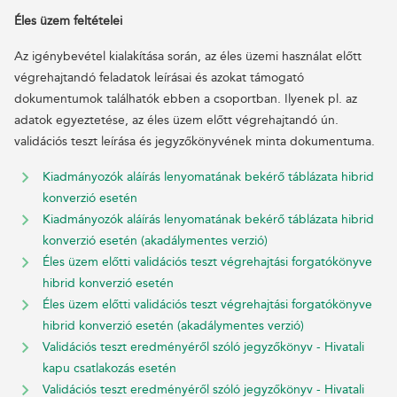
Éles üzem feltételei
Az igénybevétel kialakítása során, az éles üzemi használat előtt
végrehajtandó feladatok leírásai és azokat támogató
dokumentumok találhatók ebben a csoportban. Ilyenek pl. az
adatok egyeztetése, az éles üzem előtt végrehajtandó ún.
validációs teszt leírása és jegyzőkönyvének minta dokumentuma.
Kiadmányozók aláírás lenyomatának bekérő táblázata hibrid
konverzió esetén
Kiadmányozók aláírás lenyomatának bekérő táblázata hibrid
konverzió esetén (akadálymentes verzió)
Éles üzem előtti validációs teszt végrehajtási forgatókönyve
hibrid konverzió esetén
Éles üzem előtti validációs teszt végrehajtási forgatókönyve
hibrid konverzió esetén (akadálymentes verzió)
Validációs teszt eredményéről szóló jegyzőkönyv - Hivatali
kapu csatlakozás esetén
Validációs teszt eredményéről szóló jegyzőkönyv - Hivatali