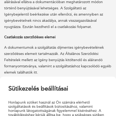
aláírásával ellátva a dokumentációban meghatározott módon
történő benyújtásával lehetséges. A Szolgáltató az
Igénybejelentő beérkezése után ellenőrzi, és amennyiben az
igénybevételnek nincs akadálya, annak visszaigazolásával
nyugtázza. Ezután kezdhető el a csatlakozási folyamat.
Csatlakozás szerződéses elemei
A dokumentumok a szolgáltatás díjmentes igénybevételének
szerződéses elemeit tartalmazzák. Az Általános Szerződési
Feltételek mellett az Igény benyújtás kitöltendő és aláírandó
formanyomtatványa, valamint a szolgáltatáshoz kapcsolódó egyéb
elemek találhatók itt.
Díjmentes igénybevétel Általános Szerződési Feltételei
Sütikezelés beállításai
Díjmentes igénybevétel Általános Szerződési Feltételei
(akadálymentes verzió)
Díjmentes igénybevétel Igénybejelentő
Honlapunk sütiket használ az Ön számára elérhető
szolgáltatások és beállítások biztosításához, valamint
Díjmentes igénybevétel Igénybejelentő (akadálymentes
honlapunk látogatottságának figyelemmel kíséréséhez. A
verzió)
továbblépéshez kérjük állítsa be, hogy a szükséges sütiken