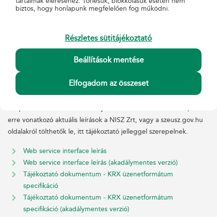
tartalmak eléréséhez. Törlésük, blokkolásuk esetén nem
biztos, hogy honlapunk megfelelően fog működni.
(akadálymentes verzió)
Interface leírások
Részletes sütitájékoztató
A szolgáltatás igénybevételéhez a kapcsolat kétféle módjának
Beállítások mentése
specifikációja található ebben a csoportban. A web service a
Magyar Posta által kialakított natív kapcsolatot jelenti, a Hivatali
Elfogadom az összeset
Kapu pedig a közigazgatás Központi Rendszerének szabályai
szerinti csatlakozás lehetőségét nyújtja. Mivel az utóbbiak a
Központi Rendszer működtetőjének hatáskörébe tartoznak, az
erre vonatkozó aktuális leírások a NISZ Zrt, vagy a szeusz.gov.hu
oldalakról tölthetők le, itt tájékoztató jelleggel szerepelnek.
Web service interface leírás
Web service interface leírás (akadálymentes verzió)
Tájékoztató dokumentum - KRX üzenetformátum
specifikáció
Tájékoztató dokumentum - KRX üzenetformátum
specifikáció (akadálymentes verzió)