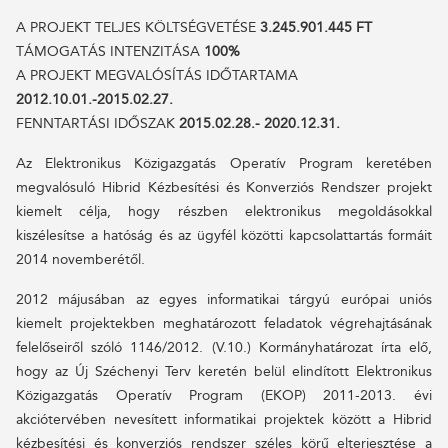
A PROJEKT TELJES KÖLTSÉGVETÉSE
3.245.901.445 FT
TÁMOGATÁS INTENZITÁSA
100%
A PROJEKT MEGVALÓSÍTÁS IDŐTARTAMA
2012.10.01.-2015.02.27.
FENNTARTÁSI IDŐSZAK
2015.02.28.- 2020.12.31.
Az Elektronikus Közigazgatás Operatív Program keretében
megvalósuló Hibrid Kézbesítési és Konverziós Rendszer projekt
kiemelt célja, hogy részben elektronikus megoldásokkal
kiszélesítse a hatóság és az ügyfél közötti kapcsolattartás formáit
2014 novemberétől.
2012 májusában az egyes informatikai tárgyú európai uniós
kiemelt projektekben meghatározott feladatok végrehajtásának
felelőseiről szóló 1146/2012. (V.10.) Kormányhatározat írta elő,
hogy az Új Széchenyi Terv keretén belül elindított Elektronikus
Közigazgatás Operatív Program (EKOP) 2011-2013. évi
akciótervében nevesített informatikai projektek között a Hibrid
kézbesítési és konverziós rendszer széles körű elterjesztése a