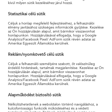
kívül milyen sütik kezeléséhez járul hozzá.
Díjmentes igénybevételi dokumentum - definíciók
Díjmentes igénybevételi dokumentum - definíciók
Statisztikai célú sütik
(akadálymentes verzió)
Díjmentes igénybevételi dokumentum - folyamatleírások
Céljuk a honlap megfelelő fejlesztéséhez, a felhasználói
élmény javításához szükséges információk gyűjtése. Kezelése
Díjmentes igénybevételi dokumentum - folyamatleírások
az Ön hozzájárulásán alapul, amit bármikor visszavonhat
(akadálymentes verzió)
honlapunkon. Hozzájárulásával elfogadja, hogy a Google
Analytics/Facebook Pixel/ AdForm sütik révén adatai az
Amerikai Egyesült Államokba kerülnek.
Másolatkészítési rendek
A másolatkészítés szabályrendszere, a mindenkor aktualizált
Reklám/nyomkövető célú sütik
információk találhatók ebben a csoportban.
Céljuk a felhasználó személyére szabott, őt valószínűleg
érdeklő hirdetések, tartalmak megjelenítése. Kezelése az Ön
Hibrid konverzió másolatkészítési rend
hozzájárulásán alapul, amit bármikor visszavonhat
honlapunkon. Hozzájárulásával elfogadja, hogy a Google
Hibrid konverzió másolatkészítési rend (akadálymentes
Analytics/Facebook Pixel/ AdForm sütik révén adatai az
verzió)
Amerikai Egyesült Államokba kerülnek.
Inverz hibrid konverzió másolatkészítési rend
Inverz hibrid konverzió másolatkészítési rend (akadálymentes
Alapműködést biztosító sütik
verzió)
Nélkülözhetetlenek a weboldalon történő navigáláshoz, a
A Hibrid másolatkészítési rend kiegészítő dokumentuma
kulcsfontosságú funkciók működéséhez és a védett
A Hibrid másolatkészítési rend kiegészítő dokumentuma