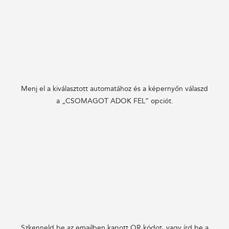
Menj el a kiválasztott automatához és a képernyőn válaszd
a „CSOMAGOT ADOK FEL” opciót.
Szkenneld be az emailben kapott QR kódot, vagy írd be a