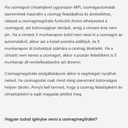
Ha csomagod címzettjével ugyanazon MPL csomagautomatát
szeretnétek használni a csomag feladásához és átvételéhez,
válaszd a csomagmegőrzés funkciót! Amint elhelyezted a
csomagod, azt biztonságban tároljuk, amíg a címzett érte nem
jön. Ha a címzett 2 munkanapon belül nem veszi ki a csomagot az
automatából, akkor azt a közeli postára szállítjuk, és 5
munkanapon át biztosítjuk számára a csomag átvételét. Ha a
címzett nem keresi a csomagot, akkor a postán feladóként is 5
munkanap áll rendelkezésedre azt átvenni.
Csomagmegőrzés szolgáltatásunk akkor is segítséget nyújthat
neked, ha csomagodat csak rövid ideig szeretnéd biztonságos
helyen tárolni. Annyit kell tenned, hogy a csomag feladójaként és
címzettjeként is saját magadat jelölöd meg.
Hogyan tudod igénybe venni a csomagmegőrzést?