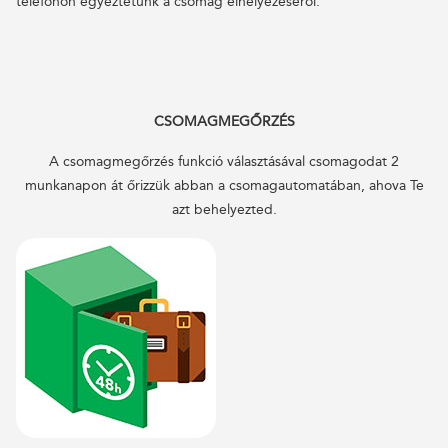
telefonon egyeztetünk a csomag elhelyezéséről.
CSOMAGMEGŐRZÉS
A csomagmegőrzés funkció választásával csomagodat 2
munkanapon át őrizzük abban a csomagautomatában, ahova Te
azt behelyezted.