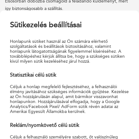
Elsősorban dobozba csomagold a feladandó küldeményt, mert
így biztonságosabb a szállítás.
Az automatákba történő feladáshoz érdemes az
Sütikezelés beállításai
egységdobozainkat
használnod, melyeket a postákon vásárolhatsz
meg.
Honlapunk sütiket használ az Ön számára elérhető
szolgáltatások és beállítások biztosításához, valamint
honlapunk látogatottságának figyelemmel kíséréséhez. A
továbblépéshez kérjük állítsa be, hogy a szükséges sütiken
kívül milyen sütik kezeléséhez járul hozzá.
REKESZTÍPUSOK ÉS A REKESZEKBE HELYEZHETŐ CSOMAGOK
Statisztikai célú sütik
MAXIMÁLIS MÉRETE ÉS SÚLYA
Céljuk a honlap megfelelő fejlesztéséhez, a felhasználói
élmény javításához szükséges információk gyűjtése. Kezelése
az Ön hozzájárulásán alapul, amit bármikor visszavonhat
honlapunkon. Hozzájárulásával elfogadja, hogy a Google
Analytics/Facebook Pixel/ AdForm sütik révén adatai az
Amerikai Egyesült Államokba kerülnek.
Reklám/nyomkövető célú sütik
Céljuk a felhasználó személyére szabott, őt valószínűleg