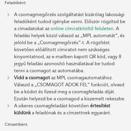
Feladóként:
A csomagmegőrzés szolgáltatást kizárólag lakossági
feladóként tudod igénybe venni. Először rögzítsd be
a címadatokat az
online címiratkitöltő felületen
. A
feladási helyek közül válaszd az „MPL automatát”, és
jelöld be a „Csomagmegőrzés”-t. A rögzítést
követően előállított címiratot nem szükséges
kinyomtatnod, az e-mailben kapott QR kód, vagy 8
jegyű feladási azonosító használatával be tudod
tenni a csomagot az automatába.
Vidd a csomagot
az MPL csomagautomatához.
Válaszd a „CSOMAGOT ADOK FEL” funkciót, olvasd
be a kódot és fizesd meg a csomagfeladás díját.
Ezután helyezd be a csomagod a kiszemelt rekeszbe.
A sikeres csomagfeladást követően
értesítést
küldünk
a feladónak és a címzettnek egyaránt.
Címzettként: