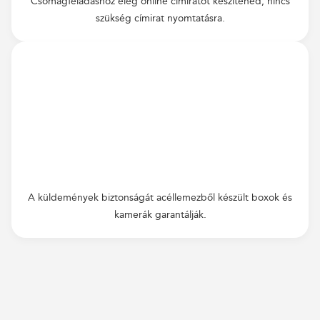
Csomagfeladáshoz elég online címiratot készítened, nincs
szükség címirat nyomtatásra.
A küldemények biztonságát acéllemezből készült boxok és
kamerák garantálják.