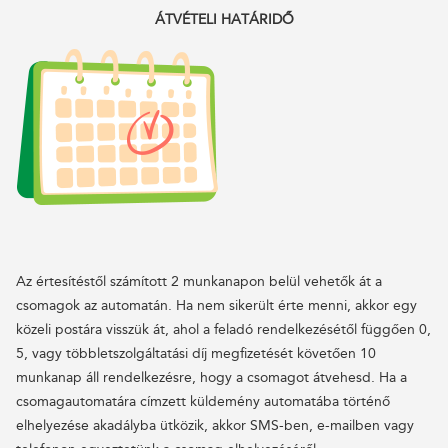
ÁTVÉTELI HATÁRIDŐ
Az értesítéstől számított 2 munkanapon belül vehetők át a
csomagok az automatán. Ha nem sikerült érte menni, akkor egy
közeli postára visszük át, ahol a feladó rendelkezésétől függően 0,
5, vagy többletszolgáltatási díj megfizetését követően 10
munkanap áll rendelkezésre, hogy a csomagot átvehesd. Ha a
csomagautomatára címzett küldemény automatába történő
elhelyezése akadályba ütközik, akkor SMS-ben, e-mailben vagy