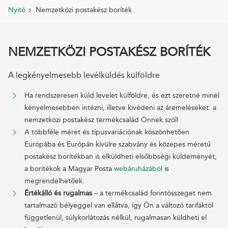
Nyitó
Nemzetközi postakész boríték
NEMZETKÖZI POSTAKÉSZ BORÍTÉK
A legkényelmesebb levélküldés külföldre
Ha rendszeresen küld levelet külföldre, és ezt szeretné minél
kényelmesebben intézni, illetve kivédeni az áremeléseket: a
nemzetközi postakész termékcsalád Önnek szól!
A többféle méret és típusvariációnak köszönhetően
Európába és Európán kívülre szabvány és közepes méretű
postakész borítékban is elküldheti elsőbbségi küldeményét,
a borítékok a Magyar Posta
webáruházából
is
megrendelhetőek.
Értékálló és rugalmas
– a termékcsalád forintösszeget nem
tartalmazó bélyeggel van ellátva, így Ön a változó tarifáktól
függetlenül, súlykorlátozás nélkül, rugalmasan küldheti el