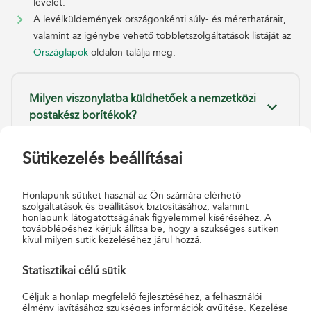
levelét.
A levélküldemények országonkénti súly- és mérethatárait,
valamint az igénybe vehető többletszolgáltatások listáját az
Országlapok
oldalon találja meg.
Milyen viszonylatba küldhetőek a nemzetközi
postakész borítékok?
Sütikezelés beállításai
Milyen szolgáltatást foglalnak magukba a
nemzetközi postakész borítékok?
Honlapunk sütiket használ az Ön számára elérhető
szolgáltatások és beállítások biztosításához, valamint
honlapunk látogatottságának figyelemmel kíséréséhez. A
továbblépéshez kérjük állítsa be, hogy a szükséges sütiken
A nemzetközi postakész borítékok
kívül milyen sütik kezeléséhez járul hozzá.
levélszekrény útján feladhatóak?
Statisztikai célú sütik
Céljuk a honlap megfelelő fejlesztéséhez, a felhasználói
Postakész borítékban feladhatok-e
élmény javításához szükséges információk gyűjtése. Kezelése