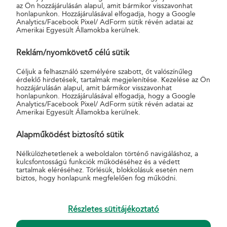
az Ön hozzájárulásán alapul, amit bármikor visszavonhat
mobiltelefont Oroszországba?
honlapunkon. Hozzájárulásával elfogadja, hogy a Google
Analytics/Facebook Pixel/ AdForm sütik révén adatai az
Amerikai Egyesült Államokba kerülnek.
Reklám/nyomkövető célú sütik
Céljuk a felhasználó személyére szabott, őt valószínűleg
érdeklő hirdetések, tartalmak megjelenítése. Kezelése az Ön
hozzájárulásán alapul, amit bármikor visszavonhat
honlapunkon. Hozzájárulásával elfogadja, hogy a Google
Analytics/Facebook Pixel/ AdForm sütik révén adatai az
Kapcsolódó szolgáltatások
Amerikai Egyesült Államokba kerülnek.
Postakész termékcsalád
Alapműködést biztosító sütik
Nélkülözhetetlenek a weboldalon történő navigáláshoz, a
kulcsfontosságú funkciók működéséhez és a védett
tartalmak eléréséhez. Törlésük, blokkolásuk esetén nem
biztos, hogy honlapunk megfelelően fog működni.
Részletes sütitájékoztató