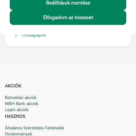
Kapcsolódó tájékoztatók
Beállítások mentése
Postai szolgáltatások Általános Szerződési Feltételei
Elfogadom az összeset
Postai szolgáltatásokhoz kapcsolódó egyéb díjak
Nemzetközi korlátozások
Országlapok
AKCIÓK
Biztosítási akciók
MBH Bank akciók
Lejárt akciók
HASZNOS
Általános Szerződési Feltételek
Hirdetmények