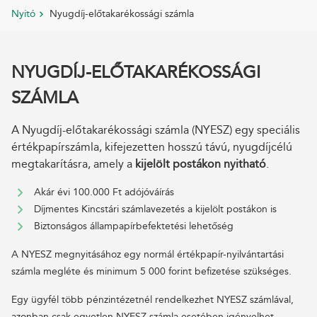
Nyitó
Nyugdíj-előtakarékossági számla
NYUGDÍJ-ELŐTAKARÉKOSSÁGI
SZÁMLA
A Nyugdíj-előtakarékossági számla (NYESZ) egy speciális
értékpapírszámla, kifejezetten hosszú távú, nyugdíjcélú
megtakarításra, amely a
kijelölt postákon nyitható
.
Akár évi 100.000 Ft adójóváírás
Díjmentes Kincstári számlavezetés a kijelölt postákon is
Biztonságos állampapírbefektetési lehetőség
A NYESZ megnyitásához egy normál értékpapír-nyilvántartási
számla megléte és minimum 5 000 forint befizetése szükséges.
Egy ügyfél több pénzintézetnél rendelkezhet NYESZ számlával,
azonban csak egyetlen NYESZ számla esetében igényelhet