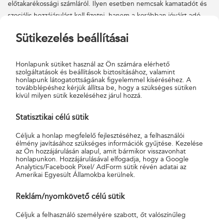
előtakarékossági számláról. Ilyen esetben nemcsak kamatadót és
szociális hozzájárulást kell fizetni, hanem a korábban jóváírt adó-
visszatérítést is vissza kell fizetni, 20 százalékkal növelt értékkel
Sütikezelés beállításai
számolva.
A számlanyitást követően, amennyiben a normál értékpapír-
Honlapunk sütiket használ az Ön számára elérhető
nyilvántartási számlához tartozik WebKincstár, és MobilKincstár
szolgáltatások és beállítások biztosításához, valamint
honlapunk látogatottságának figyelemmel kíséréséhez. A
hozzáférés, akkor azok felületén személyes megjelenés nélkül,
továbblépéshez kérjük állítsa be, hogy a szükséges sütiken
vagy személyes megjelenés során az állampapírt forgalmazó
kívül milyen sütik kezeléséhez járul hozzá.
postákon lehet állampapírt vásárolni.
Statisztikai célú sütik
A Magyar Posta Zrt. a Magyar Államkincstár függő ügynöke,
Céljuk a honlap megfelelő fejlesztéséhez, a felhasználói
függő ügynöki engedélyének száma: H-EN-III-274/2019.
élmény javításához szükséges információk gyűjtése. Kezelése
az Ön hozzájárulásán alapul, amit bármikor visszavonhat
Az állampapírt értékesítő posták listája megtalálható a
honlapunkon. Hozzájárulásával elfogadja, hogy a Google
Analytics/Facebook Pixel/ AdForm sütik révén adatai az
Postakeresőben
Csekkbefizetés, pénzügyi és befektetési
Amerikai Egyesült Államokba kerülnek.
szolgáltatások kategóriában, a „Dematerializált állampapírok”
címkére szűrve.
Reklám/nyomkövető célú sütik
A jelen bejegyzésben szereplő információk kizárólag tájékoztató jellegűek, és
Céljuk a felhasználó személyére szabott, őt valószínűleg
nem minősülnek nyilvános ajánlattételnek, konkrét pénzügyi eszközre és