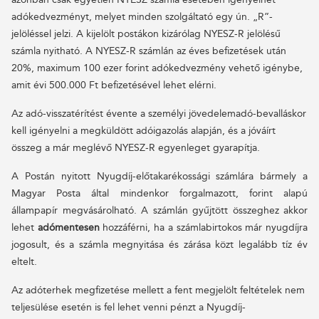
adókedvezményt, melyet minden szolgáltató egy ún. „R”-
jelöléssel jelzi. A kijelölt postákon kizárólag NYESZ-R jelölésű
számla nyitható. A NYESZ-R számlán az éves befizetések után
20%, maximum 100 ezer forint adókedvezmény vehető igénybe,
amit évi 500.000 Ft befizetésével lehet elérni.
Az adó-visszatérítést évente a személyi jövedelemadó-bevalláskor
kell igényelni a megküldött adóigazolás alapján, és a jóváírt
összeg a már meglévő NYESZ-R egyenleget gyarapítja.
A Postán nyitott Nyugdíj-előtakarékossági számlára bármely a
Magyar Posta által mindenkor forgalmazott, forint alapú
állampapír megvásárolható. A számlán gyűjtött összeghez akkor
lehet
adómentesen
hozzáférni, ha a számlabirtokos már nyugdíjra
jogosult, és a számla megnyitása és zárása közt legalább tíz év
eltelt.
Az adóterhek megfizetése mellett a fent megjelölt feltételek nem
teljesülése esetén is fel lehet venni pénzt a Nyugdíj-