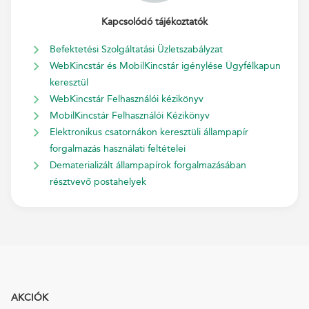
Kapcsolódó tájékoztatók
Befektetési Szolgáltatási Üzletszabályzat
WebKincstár és MobilKincstár igénylése Ügyfélkapun
keresztül
WebKincstár Felhasználói kézikönyv
MobilKincstár Felhasználói Kézikönyv
Elektronikus csatornákon keresztüli állampapír
forgalmazás használati feltételei
Dematerializált állampapírok forgalmazásában
résztvevő postahelyek
AKCIÓK