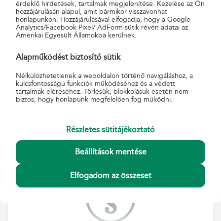
érdeklő hirdetések, tartalmak megjelenítése. Kezelése az Ön
ügyletre vonatkozó adó- vagy befektetési tanácsadásnak, befektetési vagy
hozzájárulásán alapul, amit bármikor visszavonhat
pénzügyi elemzésnek, befektetési ajánlásnak.
honlapunkon. Hozzájárulásával elfogadja, hogy a Google
Analytics/Facebook Pixel/ AdForm sütik révén adatai az
További információk a Magyar Államkincstár weboldalán érhetők el.
Amerikai Egyesült Államokba kerülnek.
Alapműködést biztosító sütik
Nélkülözhetetlenek a weboldalon történő navigáláshoz, a
kulcsfontosságú funkciók működéséhez és a védett
tartalmak eléréséhez. Törlésük, blokkolásuk esetén nem
biztos, hogy honlapunk megfelelően fog működni.
Kapcsolódó szolgáltatások
Részletes sütitájékoztató
WebKincstár belépés
Beállítások mentése
Elfogadom az összeset