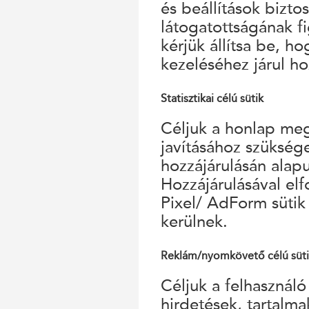
és beállítások bizto
látogatottságának f
kérjük állítsa be, h
kezeléséhez járul ho
Statisztikai célú sütik
Céljuk a honlap megf
javításához szükség
hozzájárulásán alap
Hozzájárulásával el
Pixel/ AdForm sütik
kerülnek.
Reklám/nyomkövető célú süt
Céljuk a felhasználó
hirdetések, tartalm