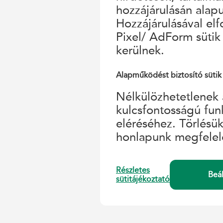
hozzájárulásán alap
Hozzájárulásával el
Pixel/ AdForm sütik
kerülnek.
Alapműködést biztosító sütik
Nélkülözhetetlenek 
kulcsfontosságú fun
eléréséhez. Törlésü
honlapunk megfelel
Részletes
Beá
sütitájékoztató