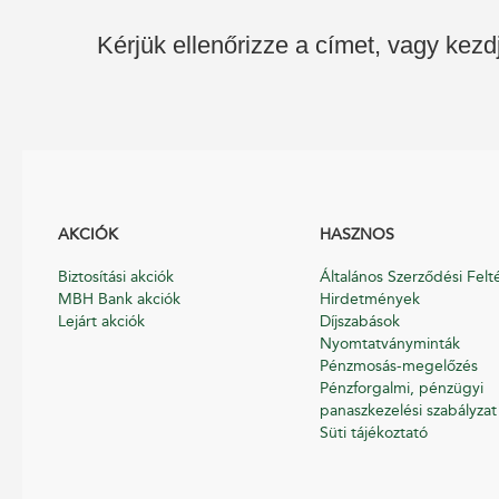
Kérjük ellenőrizze a címet, vagy kezd
AKCIÓK
HASZNOS
Biztosítási akciók
Általános Szerződési Felt
MBH Bank akciók
Hirdetmények
Lejárt akciók
Díjszabások
Nyomtatványminták
Pénzmosás-megelőzés
Pénzforgalmi, pénzügyi
panaszkezelési szabályzat
Süti tájékoztató