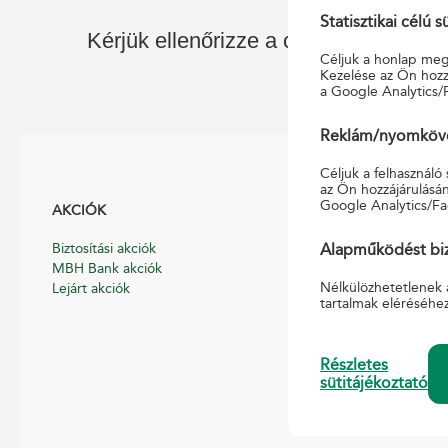
Statisztikai célú s
Kérjük ellenőrizze a címet, vagy kezd
Céljuk a honlap megf
Kezelése az Ön hozzá
a Google Analytics/
Reklám/nyomkövet
Céljuk a felhasználó
az Ön hozzájárulásán
Google Analytics/Fa
AKCIÓK
HASZNOS
Biztosítási akciók
Általános Szerződé
Alapműködést biz
MBH Bank akciók
Hirdetmények
Nélkülözhetetlenek 
Lejárt akciók
Díjszabások
tartalmak eléréséhe
Nyomtatványmint
Pénzmosás-megel
Pénzforgalmi, pén
Részletes
szabályzat
sütitájékoztató
Süti tájékoztató