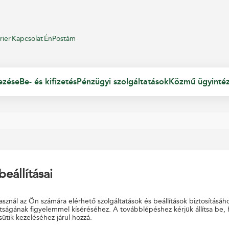
rier
Kapcsolat
ÉnPostám
ezése
Be- és kifizetés
Pénzügyi szolgáltatások
Közmű ügyinté
beállításai
 található!
sznál az Ön számára elérhető szolgáltatások és beállítások biztosításáh
tságának figyelemmel kíséréséhez. A továbblépéshez kérjük állítsa be,
sütik kezeléséhez járul hozzá.