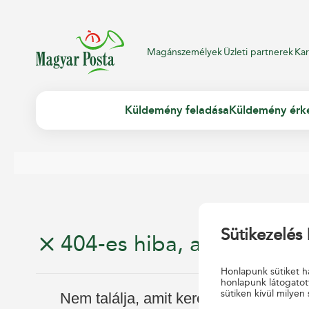
Magánszemélyek
Üzleti partnerek
Kar
Küldemény feladása
Küldemény érk
Sütikezelés 
404-es hiba, az oldal nem
Honlapunk sütiket ha
honlapunk látogatot
sütiken kívül milyen 
Nem találja, amit keresett?