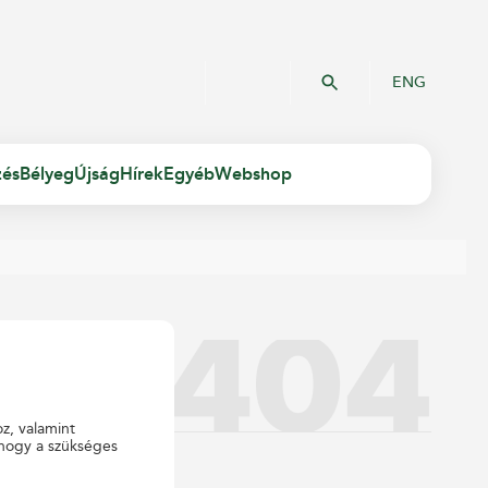
ENG
zés
Bélyeg
Újság
Hírek
Egyéb
Webshop
oz, valamint
 hogy a szükséges