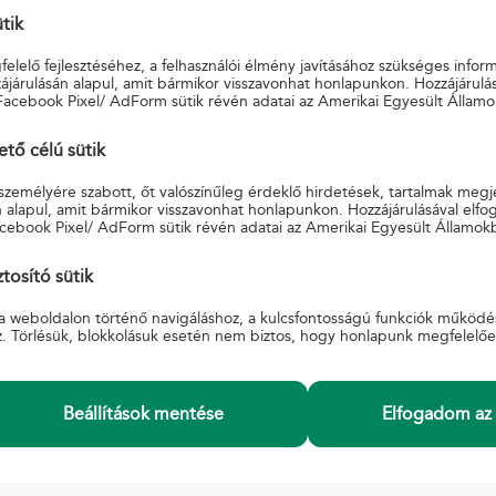
ütik
je a főoldalon a keresést!
elelő fejlesztéséhez, a felhasználói élmény javításához szükséges infor
járulásán alapul, amit bármikor visszavonhat honlapunkon. Hozzájárulás
Facebook Pixel/ AdForm sütik révén adatai az Amerikai Egyesült Államo
ő célú sütik
 személyére szabott, őt valószínűleg érdeklő hirdetések, tartalmak megj
 alapul, amit bármikor visszavonhat honlapunkon. Hozzájárulásával elfo
cebook Pixel/ AdForm sütik révén adatai az Amerikai Egyesült Államok
INFORMÁCIÓ
K
si Feltételek
A Magyar Postáról
S
tosító sütik
Adatkezelési tájékoztató
Ü
a weboldalon történő navigáláshoz, a kulcsfontosságú funkciók működé
Beszerzések, pályázatok
E
z. Törlésük, blokkolásuk esetén nem biztos, hogy honlapunk megfelelő
ák
Karrier
őzés
Akadálymentesített posták
zügyi panaszkezelési
Akadálymentesítési nyilatkozat
Hivatali tárhely üzemzavar, üzemszünet.
Beállítások mentése
Elfogadom az 
Információátadási Szabályzat együttműködő
szervek
Egyéb