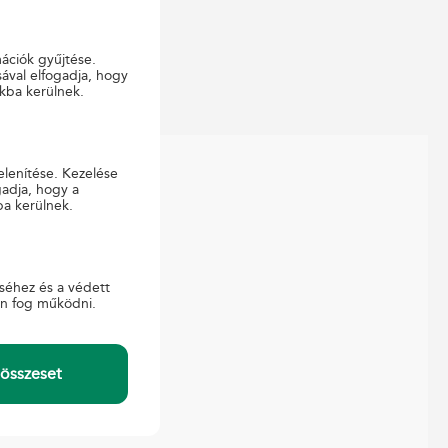
mációk gyűjtése.
ával elfogadja, hogy
kba kerülnek.
elenítése. Kezelése
gadja, hogy a
ba kerülnek.
APCSOLAT
ajtó
gyfélszolgálat
séhez és a védett
-ügyintézés
en fog működni.
összeset