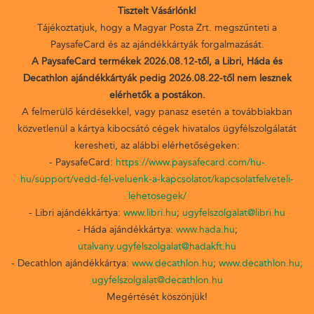
Tisztelt Vásárlónk!
Tájékoztatjuk, hogy a Magyar Posta Zrt. megszűnteti a
PaysafeCard és az ajándékkártyák forgalmazását.
A PaysafeCard termékek 2026.08.12-től, a Libri, Háda és
Decathlon ajándékkártyák pedig 2026.08.22-től nem lesznek
elérhetők a postákon.
A felmerülő kérdésekkel, vagy panasz esetén a továbbiakban
közvetlenül a kártya kibocsátó cégek hivatalos ügyfélszolgálatát
keresheti, az alábbi elérhetőségeken:
- PaysafeCard:
https://www.paysafecard.com/hu-
hu/support/vedd-fel-veluenk-a-kapcsolatot/kapcsolatfelveteli-
lehetosegek/
- Libri ajándékkártya:
www.libri.hu
;
ugyfelszolgalat@libri.hu
- Háda ajándékkártya:
www.hada.hu
;
utalvany.ugyfelszolgalat@hadakft.hu
- Decathlon ajándékkártya:
www.decathlon.hu
;
www.decathlon.hu;
ugyfelszolgalat@decathlon.hu
Megértését köszönjük!