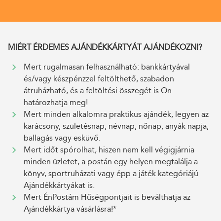
MIÉRT ÉRDEMES AJÁNDÉKKÁRTYÁT AJÁNDÉKOZNI?
Mert rugalmasan felhasználható: bankkártyával
és/vagy készpénzzel feltölthető, szabadon
átruházható, és a feltöltési összegét is Ön
határozhatja meg!
Mert minden alkalomra praktikus ajándék, legyen az
karácsony, születésnap, névnap, nőnap, anyák napja,
ballagás vagy esküvő.
Mert időt spórolhat, hiszen nem kell végigjárnia
minden üzletet, a postán egy helyen megtalálja a
könyv, sportruházati vagy épp a játék kategóriájú
Ajándékkártyákat is.
Mert ÉnPostám Hűségpontjait is beválthatja az
Ajándékkártya vásárlásra!*