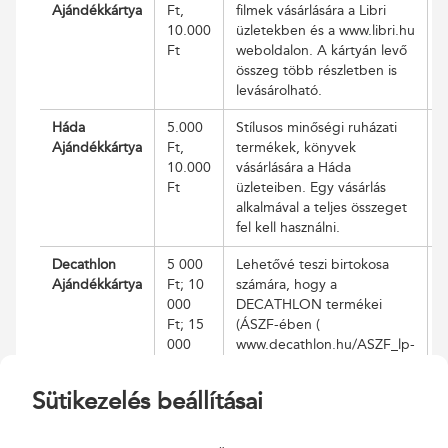
Ajándékkártya
Ft,
filmek vásárlására a Libri
v
10.000
üzletekben és a www.libri.hu
k
Ft
weboldalon. A kártyán levő
a
összeg több részletben is
h
levásárolható.
f
Háda
5.000
Stílusos minőségi ruházati
A
Ajándékkártya
Ft,
termékek, könyvek
v
10.000
vásárlására a Háda
k
Ft
üzleteiben. Egy vásárlás
m
alkalmával a teljes összeget
1
fel kell használni.
h
Decathlon
5 000
Lehetővé teszi birtokosa
V
Ajándékkártya
Ft; 10
számára, hogy a
k
000
DECATHLON termékei
a
Ft; 15
(ÁSZF-ében (
f
000
www.decathlon.hu/ASZF_lp-
Ft; 20
2FF0P9
) megjelölt)
000
megvásárlásának fejében
Sütikezelés beállításai
Ft; 25
azzal fizessen az ÁSZF-ében
000
megjelölt országok
Ft; 30
áruházaiban és a