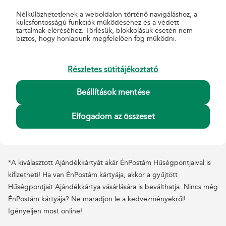
Ft
Nélkülözhetetlenek a weboldalon történő navigáláshoz, a
kulcsfontosságú funkciók működéséhez és a védett
tartalmak eléréséhez. Törlésük, blokkolásuk esetén nem
biztos, hogy honlapunk megfelelően fog működni.
Részletes sütitájékoztató
Beállítások mentése
Elfogadom az összeset
*A kiválasztott Ajándékkártyát akár ÉnPostám Hűségpontjaival is
kifizetheti! Ha van ÉnPostám kártyája, akkor a gyűjtött
Hűségpontjait Ajándékkártya vásárlására is beválthatja. Nincs még
ÉnPostám kártyája? Ne maradjon le a kedvezményekről!
Igényeljen most online!