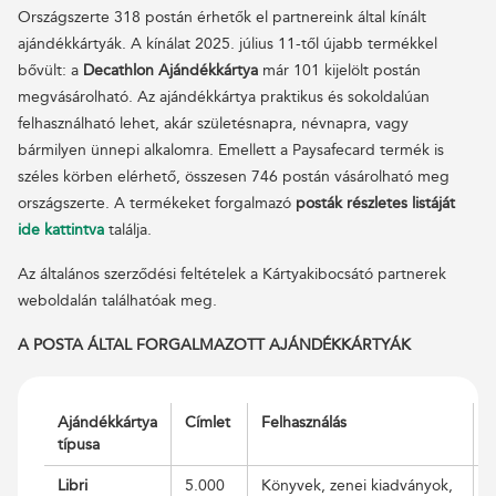
Országszerte 318 postán érhetők el partnereink által kínált
ajándékkártyák. A kínálat 2025. július 11-től újabb termékkel
bővült: a
Decathlon Ajándékkártya
már 101 kijelölt postán
megvásárolható. Az ajándékkártya praktikus és sokoldalúan
felhasználható lehet, akár születésnapra, névnapra, vagy
bármilyen ünnepi alkalomra. Emellett a Paysafecard termék is
széles körben elérhető, összesen 746 postán vásárolható meg
országszerte. A termékeket forgalmazó
posták részletes listáját
ide kattintva
találja.
Az általános szerződési feltételek a Kártyakibocsátó partnerek
weboldalán találhatóak meg.
A POSTA ÁLTAL FORGALMAZOTT AJÁNDÉKKÁRTYÁK
Ajándékkártya
Címlet
Felhasználás
É
típusa
Libri
5.000
Könyvek, zenei kiadványok,
A