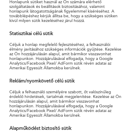
Honlapunk sütiket használ az Ön számára elérhető
000
weboldalon, illetve
szolgáltatások és beállítások biztosításához, valamint
Ft; 40
applikációjában online.
honlapunk látogatottságának figyelemmel kíséréséhez. A
továbblépéshez kérjük állítsa be, hogy a szükséges sütiken
000
Az Ajándékkártya
kívül milyen sütik kezeléséhez járul hozzá.
Ft; 50
bármennyi termék
000 Ft
vásárlásra használható
Statisztikai célú sütik
egészen addig, amíg
teljesen el nem fogy a rajta
Céljuk a honlap megfelelő fejlesztéséhez, a felhasználói
lévő összeg, vagy le nem jár
élmény javításához szükséges információk gyűjtése. Kezelése
az érvényessége.
az Ön hozzájárulásán alapul, amit bármikor visszavonhat
Nem váltható készpénzre,
honlapunkon. Hozzájárulásával elfogadja, hogy a Google
Analytics/Facebook Pixel/ AdForm sütik révén adatai az
azonban szükség esetén
Amerikai Egyesült Államokba kerülnek.
más fizetőeszközökkel
együttesen is lehet fizetni
Reklám/nyomkövető célú sütik
vele.
Paysafecard
5.000
A Paysafecard fizetési
V
Céljuk a felhasználó személyére szabott, őt valószínűleg
érdeklő hirdetések, tartalmak megjelenítése. Kezelése az Ön
Ft;
logóval ellátott
k
hozzájárulásán alapul, amit bármikor visszavonhat
10.000
webshopokban lehet
a
honlapunkon. Hozzájárulásával elfogadja, hogy a Google
Ft,
beváltani például: Játékok;
f
Analytics/Facebook Pixel/ AdForm sütik révén adatai az
15.000
Streaming és letöltési
Amerikai Egyesült Államokba kerülnek.
Ft,
szolgáltatások; X-box,
25.000
Playstation.
Alapműködést biztosító sütik