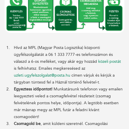
Hívd az MPL (Magyar Posta Logisztika) központi
ügyfélszolgálatát a 06 1 333 7777-es telefonszámon és
válaszd a 6-os melléket, vagy akár egy hozzád
közeli postát
is felhívhatsz. Emailes megkeresésed az
uzleti.ugyfelszolgalat@posta.hu
címen várjuk és kérjük a
tárgyban tüntesd fel a Háznál történő felvétel-t.
Egyeztess időpontot!
Munkatársunk telefonon vagy emailen
leegyezteti veled a csomagfelvétel részleteit (csomag
felvételének pontos helye, időpontja). A legtöbb esetben
már másnap megy az MPL futár a feladni kívánt
csomagodért!
Csomagold be
, amit küldeni szeretnél. Csomagolási