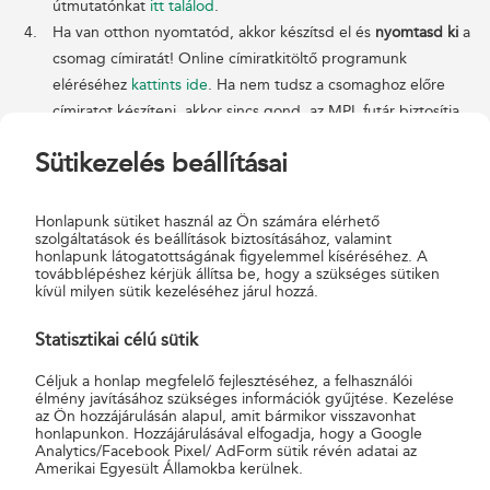
útmutatónkat
itt találod
.
Ha van otthon nyomtatód, akkor készítsd el és
nyomtasd ki
a
csomag címiratát! Online címiratkitöltő programunk
eléréséhez
kattints ide
. Ha nem tudsz a csomaghoz előre
címiratot készíteni, akkor sincs gond, az MPL futár biztosítja
majd neked.
Sütikezelés beállításai
Fizesd ki
a csomag feladási díját (háznál történő felvétel
különdíj nélkül) az MPL futárnál készpénzben.
A csomagfeladást követő munkanapon már a címzettnél
Honlapunk sütiket használ az Ön számára elérhető
szolgáltatások és beállítások biztosításához, valamint
csönget a futár.
honlapunk látogatottságának figyelemmel kíséréséhez. A
továbblépéshez kérjük állítsa be, hogy a szükséges sütiken
Mely településeken kérhető a háznál történő
kívül milyen sütik kezeléséhez járul hozzá.
felvétel?
Statisztikai célú sütik
A háztól házig szolgáltatás mintegy 145 nagyobb településen
Céljuk a honlap megfelelő fejlesztéséhez, a felhasználói
kérhető. A települések listáját
ide kattintva
találod. A
élmény javításához szükséges információk gyűjtése. Kezelése
az Ön hozzájárulásán alapul, amit bármikor visszavonhat
csomagfelvételt ellátó kijelölt postahelyek telefonszáma a lista 2.
honlapunkon. Hozzájárulásával elfogadja, hogy a Google
oszlopában szerepel.
Analytics/Facebook Pixel/ AdForm sütik révén adatai az
Amerikai Egyesült Államokba kerülnek.
Belföldi szállítás során a Háznál történő felvétel többletszolgáltatás