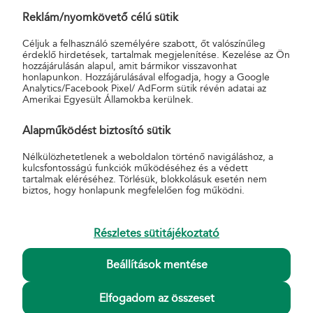
a háznál/címhelyen feladott, MPL Üzleti csomag szolgáltatás
Reklám/nyomkövető célú sütik
igénybevétele esetén, díjmentesen. A Vaterafutár szolgáltatás
Céljuk a felhasználó személyére szabott, őt valószínűleg
igénybe vétele esetén is érvényes, részletek a
érdeklő hirdetések, tartalmak megjelenítése. Kezelése az Ön
www.vaterafutar.hu/#mpl
oldalon.
hozzájárulásán alapul, amit bármikor visszavonhat
honlapunkon. Hozzájárulásával elfogadja, hogy a Google
Analytics/Facebook Pixel/ AdForm sütik révén adatai az
A háznál történő felvétel többletszolgáltatás a lakosság számára
Amerikai Egyesült Államokba kerülnek.
elérhető MPL Üzleti csomag, az Nemzetközi EMS gyorsposta és
az MPL Europe Standard küldeményeknél vehető igénybe.
Alapműködést biztosító sütik
A díjmentes háznál történő felvétel csak készpénzes díjfizetés
Nélkülözhetetlenek a weboldalon történő navigáláshoz, a
kulcsfontosságú funkciók működéséhez és a védett
mellett érhető el. A tájékoztatás nem teljes körű. A háznál történő
tartalmak eléréséhez. Törlésük, blokkolásuk esetén nem
felvétel többletszolgáltatásról további információkat az
Általános
biztos, hogy honlapunk megfelelően fog működni.
Szerződési feltételek Terméklapok
(18.5. Háznál történő felvétel)
dokumentumban találsz.
Részletes sütitájékoztató
Beállítások mentése
Elfogadom az összeset