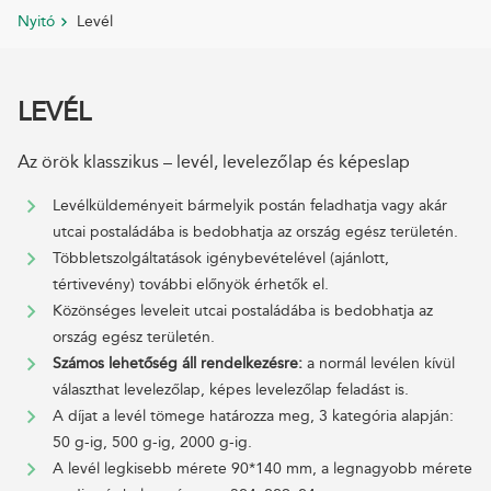
Nyitó
Levél
LEVÉL
Az örök klasszikus – levél, levelezőlap és képeslap
Levélküldeményeit bármelyik postán feladhatja vagy akár
utcai postaládába is bedobhatja az ország egész területén.
Többletszolgáltatások igénybevételével (ajánlott,
tértivevény) további előnyök érhetők el.
Közönséges leveleit utcai postaládába is bedobhatja az
ország egész területén.
Számos lehetőség áll rendelkezésre:
a normál levélen kívül
választhat levelezőlap, képes levelezőlap feladást is.
A díjat a levél tömege határozza meg, 3 kategória alapján:
50 g-ig, 500 g-ig, 2000 g-ig.
A levél legkisebb mérete 90*140 mm, a legnagyobb mérete