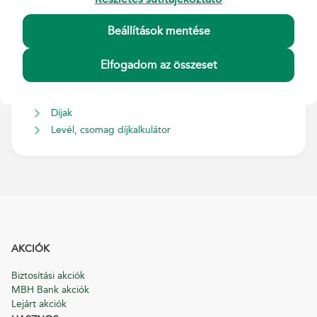
Beállítások mentése
Kapcsolódó tájékoztatók
Postai szolgáltatások Általános Szerződési Feltételei
Elfogadom az összeset
Postai szolgáltatások Általános Szerződési Feltételei –
Terméklapok
Díjak
Levél, csomag díjkalkulátor
AKCIÓK
Biztosítási akciók
MBH Bank akciók
Lejárt akciók