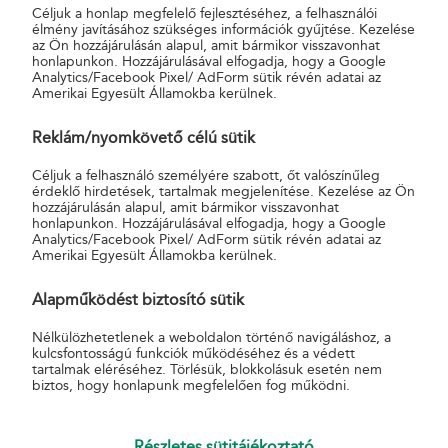
Céljuk a honlap megfelelő fejlesztéséhez, a felhasználói
élmény javításához szükséges információk gyűjtése. Kezelése
az Ön hozzájárulásán alapul, amit bármikor visszavonhat
honlapunkon. Hozzájárulásával elfogadja, hogy a Google
Analytics/Facebook Pixel/ AdForm sütik révén adatai az
Amerikai Egyesült Államokba kerülnek.
Reklám/nyomkövető célú sütik
Kapcsolódó szolgáltatások
Céljuk a felhasználó személyére szabott, őt valószínűleg
érdeklő hirdetések, tartalmak megjelenítése. Kezelése az Ön
Elsőbbségi
hozzájárulásán alapul, amit bármikor visszavonhat
Ajánlott
honlapunkon. Hozzájárulásával elfogadja, hogy a Google
Analytics/Facebook Pixel/ AdForm sütik révén adatai az
Tértivevény
Amerikai Egyesült Államokba kerülnek.
Postakész termékcsalád
Válaszküldemény
Alapműködést biztosító sütik
Nélkülözhetetlenek a weboldalon történő navigáláshoz, a
kulcsfontosságú funkciók működéséhez és a védett
tartalmak eléréséhez. Törlésük, blokkolásuk esetén nem
biztos, hogy honlapunk megfelelően fog működni.
Részletes sütitájékoztató