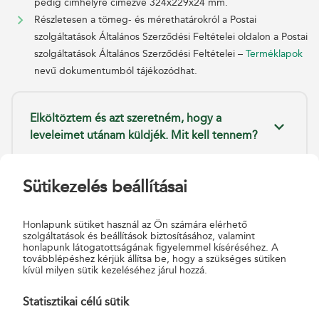
pedig címhelyre címezve 324x229x24 mm.
Részletesen a tömeg- és mérethatárokról a Postai
szolgáltatások Általános Szerződési Feltételei oldalon a Postai
szolgáltatások Általános Szerződési Feltételei –
Terméklapok
nevű dokumentumból tájékozódhat.
Elköltöztem és azt szeretném, hogy a
leveleimet utánam küldjék. Mit kell tennem?
Sütikezelés beállításai
Mi az, hogy azonosított levél és hogyan
tudom feladni?
Honlapunk sütiket használ az Ön számára elérhető
szolgáltatások és beállítások biztosításához, valamint
honlapunk látogatottságának figyelemmel kíséréséhez. A
továbblépéshez kérjük állítsa be, hogy a szükséges sütiken
Elvesztettem az értesítőt, amit a
kívül milyen sütik kezeléséhez járul hozzá.
levélszekrényben találtam. Megkaphatom így
a levelemet?
Statisztikai célú sütik