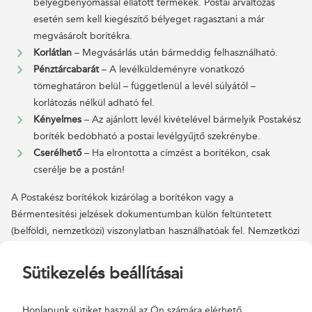
bélyegbenyomással ellátott termékek. Postai árváltozás
esetén sem kell kiegészítő bélyeget ragasztani a már
megvásárolt borítékra.
Korlátlan
– Megvásárlás után bármeddig felhasználható.
Pénztárcabarát
– A levélküldeményre vonatkozó
tömeghatáron belül – függetlenül a levél súlyától –
korlátozás nélkül adható fel.
Kényelmes
– Az ajánlott levél kivételével bármelyik Postakész
boríték bedobható a postai levélgyűjtő szekrénybe.
Cserélhető
– Ha elrontotta a címzést a borítékon, csak
cserélje be a postán!
A Postakész borítékok kizárólag a borítékon vagy a
Bérmentesítési jelzések dokumentumban külön feltüntetett
(belföldi, nemzetközi) viszonylatban használhatóak fel. Nemzetközi
viszonylatba feladásra szánt vámköteles tartalmú
levélküldemények postakész borítékban nem adhatók fel. Belföldi
Sütikezelés beállításai
forgalomban amennyiben küldeménye mérete meghaladja a
postaládába kézbesíthetőség maximális mérethatárait (324 mm x
Honlapunk sütiket használ az Ön számára elérhető