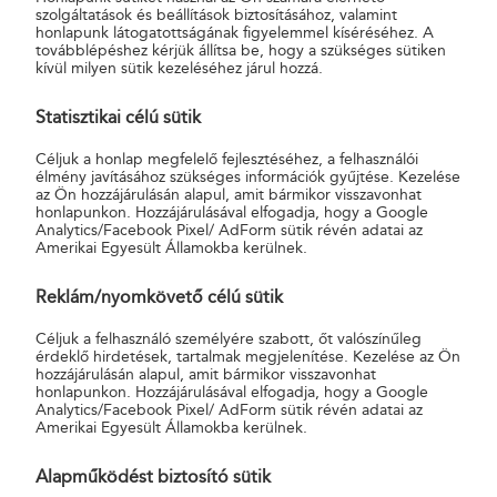
229 mm x 24 mm), úgy a küldemény csak csomagküldeményként
szolgáltatások és beállítások biztosításához, valamint
adható fel.
honlapunk látogatottságának figyelemmel kíséréséhez. A
továbblépéshez kérjük állítsa be, hogy a szükséges sütiken
kívül milyen sütik kezeléséhez járul hozzá.
Hatályos feladási feltételek:
Postai szolgáltatások Általános
Szerződési Feltételei
.
Statisztikai célú sütik
Az aktuális díjszabás a "Kapcsolódó információk" lenyíló
Céljuk a honlap megfelelő fejlesztéséhez, a felhasználói
menüpont alatt érhető el a következő oldalon: „
Postai
élmény javításához szükséges információk gyűjtése. Kezelése
az Ön hozzájárulásán alapul, amit bármikor visszavonhat
szolgáltatásokhoz kapcsolódó egyéb díjak
”.
honlapunkon. Hozzájárulásával elfogadja, hogy a Google
Analytics/Facebook Pixel/ AdForm sütik révén adatai az
Amerikai Egyesült Államokba kerülnek.
Milyen méretű borítékot vásároljak?
Reklám/nyomkövető célú sütik
Céljuk a felhasználó személyére szabott, őt valószínűleg
érdeklő hirdetések, tartalmak megjelenítése. Kezelése az Ön
A légpárnás Postakész boríték milyen
hozzájárulásán alapul, amit bármikor visszavonhat
viszonylatban használható fel?
honlapunkon. Hozzájárulásával elfogadja, hogy a Google
Analytics/Facebook Pixel/ AdForm sütik révén adatai az
Amerikai Egyesült Államokba kerülnek.
Alapműködést biztosító sütik