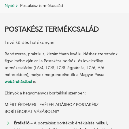
Nyitó
Postakész termékcsalád
POSTAKÉSZ TERMÉKCSALÁD
Levélküldés hatékonyan
Rendszeres, praktikus, kiszámítható levélküldéshez szeretnénk
figyelmébe ajánlani a Postakész boríték- és levelezőlap-
termékcsaládot (LA/4, LC/5, LC/5 légpárnás, LC/6, A/6
méretekben), melyek megrendelhetők a Magyar Posta
webáruházából
is.
Előnyök a hagyományos borítékkal szemben:
MIÉRT ÉRDEMES LEVÉLFELADÁSHOZ POSTAKÉSZ
BORÍTÉKOKAT VÁSÁROLNI?
Értékálló
– A postakész borítékok értékjelzés nélküli,