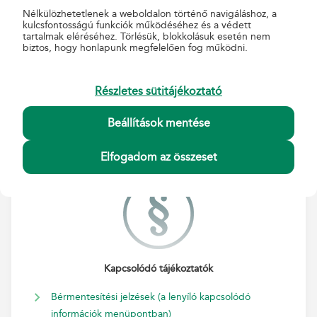
Nélkülözhetetlenek a weboldalon történő navigáláshoz, a
kulcsfontosságú funkciók működéséhez és a védett
tartalmak eléréséhez. Törlésük, blokkolásuk esetén nem
biztos, hogy honlapunk megfelelően fog működni.
Kapcsolódó szolgáltatások
Ajánlott
Részletes sütitájékoztató
Tértivevény
Beállítások mentése
Nemzetközi postakész boríték
Elfogadom az összeset
Kapcsolódó tájékoztatók
Bérmentesítési jelzések (a lenyíló kapcsolódó
információk menüpontban)