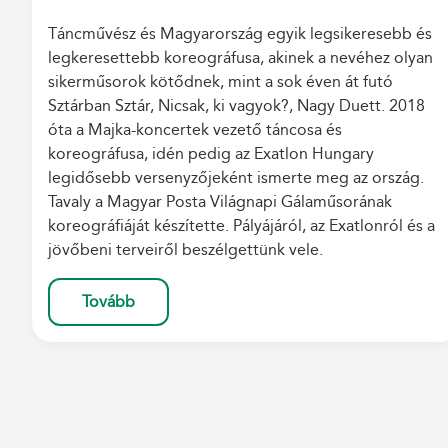
Táncművész és Magyarország egyik legsikeresebb és
legkeresettebb koreográfusa, akinek a nevéhez olyan
sikerműsorok kötődnek, mint a sok éven át futó
Sztárban Sztár, Nicsak, ki vagyok?, Nagy Duett. 2018
óta a Majka-koncertek vezető táncosa és
koreográfusa, idén pedig az Exatlon Hungary
legidősebb versenyzőjeként ismerte meg az ország.
Tavaly a Magyar Posta Világnapi Gálaműsorának
koreográfiáját készítette. Pályájáról, az Exatlonról és a
jövőbeni terveiről beszélgettünk vele.
Tovább