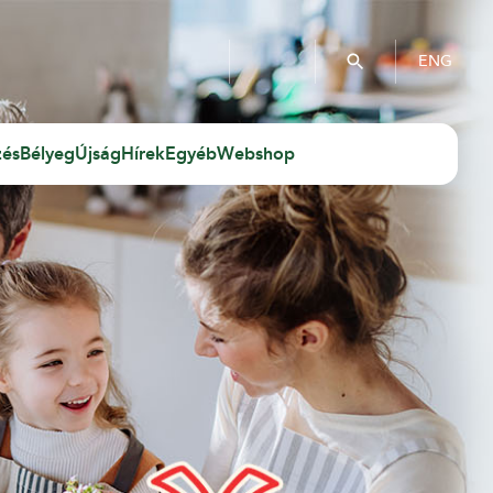
ENG
zés
Bélyeg
Újság
Hírek
Egyéb
Webshop