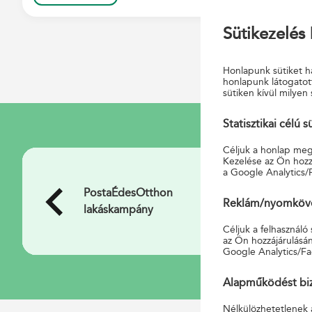
Sütikezelés 
Honlapunk sütiket ha
honlapunk látogatot
sütiken kívül milyen 
Statisztikai célú s
Céljuk a honlap megf
Kezelése az Ön hozzá
a Google Analytics/
PostaAutóŐr
PostaUtasŐr
PostaUtasŐr
Fundamenta
One Tuti
Fundamenta
PostaÉdesOtthon
MBH Partner Plusz
MBH Diákszámla
Játékoskártya
Fundamenta Közös
Jövőtervező
PostaTrend
Fundamenta
Játékoskártya
SIM-kártya
Vásárolj Domino
Életbiztosítás
gépjárműbiztosítási
„Hosszúhétvége”
„Hosszúhétvége”
Jövőépítő
feltöltőkártya SIM-
Otthontervező
PostaTrend
Jegyek, bérletek
Napi Mázli
Időpontfoglalás
Postafiók
eMeghatalmazás
eSzemélyi
Reklám/nyomkövet
lakáskampány
számlanyitási akció
akció
nyereményjáték
Alap akció
nyereményjáték
Lendület
jóváírási akció
regisztráció
értékesítés a Postán
kártyát a Postán!
akció
kedvezmény
kedvezmény
Lakásszámla
kártya
Lakásszámla
Céljuk a felhasználó
az Ön hozzájárulásán
Google Analytics/Fa
Alapműködést biz
Nélkülözhetetlenek 