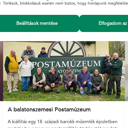
z. Törlésük, blokkolásuk esetén nem biztos, hogy honlapunk megfelelő
Blog
Beállítások mentése
Elfogadom az 
A balatonszemesi Postamúzeum
A kiállítás egy 18. századi barokk műemlék épületben