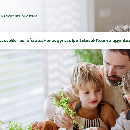
r
Kapcsolat
ÉnPostám
ezése
Be- és kifizetés
Pénzügyi szolgáltatások
Közmű ügyinté