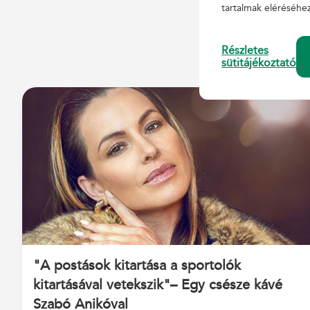
tartalmak eléréséhe
Részletes
sütitájékoztató
"A postások kitartása a sportolók
kitartásával vetekszik"– Egy csésze kávé
Szabó Anikóval