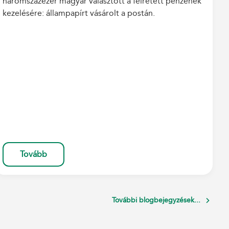
háromszázezer magyar választott a félretett pénzének
kezelésére: állampapírt vásárolt a postán.
Tovább
További blogbejegyzések...