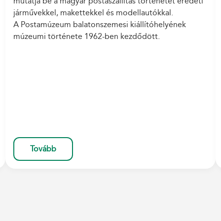
mutatja be a magyar postaszállítás történetét eredeti
járművekkel, makettekkel és modellautókkal.
A Postamúzeum balatonszemesi kiállítóhelyének
múzeumi története 1962-ben kezdődött.
Tovább