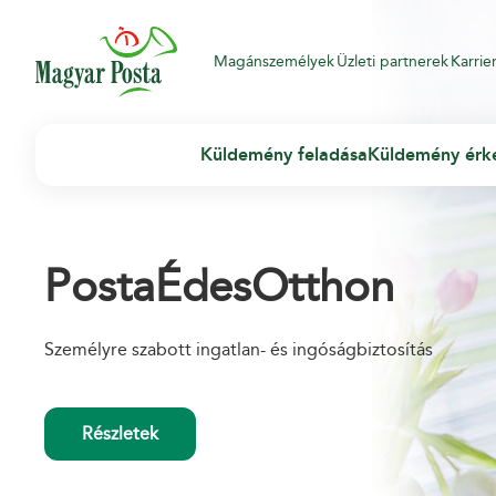
Magánszemélyek
Üzleti partnerek
Karrie
Küldemény feladása
Küldemény érk
PostaÉdesOtthon
Személyre szabott ingatlan- és ingóságbiztosítás
Részletek