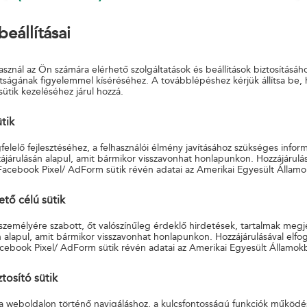
beállításai
sznál az Ön számára elérhető szolgáltatások és beállítások biztosításáh
tságának figyelemmel kíséréséhez. A továbblépéshez kérjük állítsa be,
sütik kezeléséhez járul hozzá.
ütik
elelő fejlesztéséhez, a felhasználói élmény javításához szükséges infor
járulásán alapul, amit bármikor visszavonhat honlapunkon. Hozzájárulás
Facebook Pixel/ AdForm sütik révén adatai az Amerikai Egyesült Államo
ő célú sütik
 személyére szabott, őt valószínűleg érdeklő hirdetések, tartalmak megj
 alapul, amit bármikor visszavonhat honlapunkon. Hozzájárulásával elfo
cebook Pixel/ AdForm sütik révén adatai az Amerikai Egyesült Államok
tosító sütik
a weboldalon történő navigáláshoz, a kulcsfontosságú funkciók működé