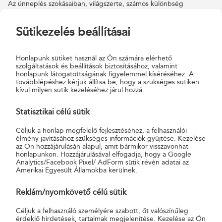
Az ünneplés szokásaiban, világszerte, számos különbség
fedezhető fel, a lényeg azonban mindenhol ugyanaz: Isten fia,
Jézus Krisztus földi születésére emlékezve a békét, a szeretetet,
Sütikezelés beállításai
az örömöt, és a családot ünnepeljük.
Honlapunk sütiket használ az Ön számára elérhető
szolgáltatások és beállítások biztosításához, valamint
honlapunk látogatottságának figyelemmel kíséréséhez. A
továbblépéshez kérjük állítsa be, hogy a szükséges sütiken
kívül milyen sütik kezeléséhez járul hozzá.
Statisztikai célú sütik
Céljuk a honlap megfelelő fejlesztéséhez, a felhasználói
élmény javításához szükséges információk gyűjtése. Kezelése
az Ön hozzájárulásán alapul, amit bármikor visszavonhat
honlapunkon. Hozzájárulásával elfogadja, hogy a Google
Analytics/Facebook Pixel/ AdForm sütik révén adatai az
Amerikai Egyesült Államokba kerülnek.
Reklám/nyomkövető célú sütik
A Magyar Posta karácsony alkalmából rendszeresen ad ki az
Céljuk a felhasználó személyére szabott, őt valószínűleg
értékjelzés nélküli forgalmi bélyeget. Idén Giovanni Battista Salvi
érdeklő hirdetések, tartalmak megjelenítése. Kezelése az Ön