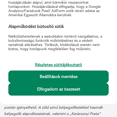
hozzájárulásán alapul, amit bármikor visszavonhat
olasz barokk festőnek a párizsi Louvre gyűjteményében található,
honlapunkon. Hozzájárulásával elfogadja, hogy a Google
Mária az alvó gyermek Jézussal c. alkotása került a bélyegre és az
Analytics/Facebook Pixel/ AdForm sütik révén adatai az
Amerikai Egyesült Államokba kerülnek.
első napi borítékra. Az újdonságot Baticz Barnabás
grafikusművész tervezte. Az 50 bélyegképet tartalmazó nyomdai
Alapműködést biztosító sütik
ívet az ívszélen és a vonalkódon elhelyezett képi elemek, valamint
magyar, angol, német és francia nyelvű ünnepi feliratok teszik
Nélkülözhetetlenek a weboldalon történő navigáláshoz, a
kulcsfontosságú funkciók működéséhez és a védett
érdekesebbé. A kisíven diszkrét formalakkozás ad Mária és Jézus
tartalmak eléréséhez. Törlésük, blokkolásuk esetén nem
alakjának visszafogott csillogást.
biztos, hogy honlapunk megfelelően fog működni.
A karácsonyi bélyeg 2020. október 22-től kapható az elsőnapi
postákon, a Filapostán, és megrendelhető a www.posta.hu – n is.
Részletes sütitájékoztató
Ünnepi bélyegzés Advent első vasárnapjától
Beállítások mentése
2020. november 29 – december 26. között, idén is lehetőséget
biztosítunk arra, hogy ügyfeleink – a szolgáltatási díj megfizetése
Elfogadom az összeset
mellett – ünnepi bélyegzéssel küldjék karácsonyi jókívánságaikat
szeretteiknek. A „Karácsonyi Posta” szolgáltatás valamennyi
postán igényelhető. A zöld színű bélyegzőfestékkel használt
bélyegzők alapváltozatainak, valamint a „Karácsonyi Posta”