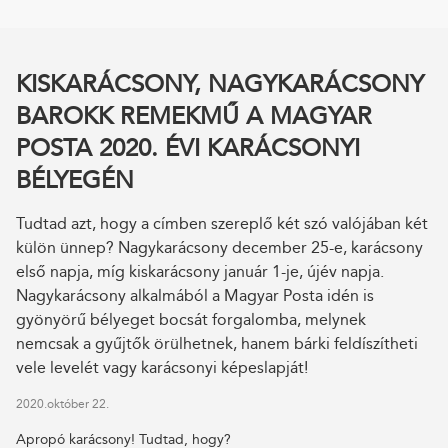
KISKARÁCSONY, NAGYKARÁCSONY
BAROKK REMEKMŰ A MAGYAR
POSTA 2020. ÉVI KARÁCSONYI
BÉLYEGÉN
Tudtad azt, hogy a címben szereplő két szó valójában két
külön ünnep? Nagykarácsony december 25-e, karácsony
első napja, míg kiskarácsony január 1-je, újév napja.
Nagykarácsony alkalmából a Magyar Posta idén is
gyönyörű bélyeget bocsát forgalomba, melynek
nemcsak a gyűjtők örülhetnek, hanem bárki feldíszítheti
vele levelét vagy karácsonyi képeslapját!
2020.október 22.
Apropó karácsony! Tudtad, hogy?