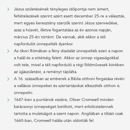
Jézus születésének tényleges időpontja nem ismert,
feltételezések szerint azért esett december 25-re a választás,
mert egyes keresztény szerzők szerint Jézus szenvedése,
azaz a húsvét, illetve fogantatása az év azonos napján,
március 25-én történt. De vannak, akik ekkor a téli
napfordulót ünnepelték ilyenkor.
Az ókori Rómában a fény diadalát ünnepelték ezen a napon
a halál és a sötétség felett. Akkor az ünnep vigasságokkal
volt tele, mivel a téli napforduló a régi földművesek körében
az újjászületést, a reményt táplálta.
A 16. században az emberek a Biblia otthoni forgatása révén
a vallásos ünnepeket és szertartásokat elkezdték otthon is
ünnepelni.
1647-ben a puritánok vezére, Oliver Cromwell minden
karácsonyi ünnepséget betiltott, mert erkölcstelennek
tartotta a mulatságot a szent napon. Angliában a tiltást csak
1660-ban, Cromwell halála után oldották fel.