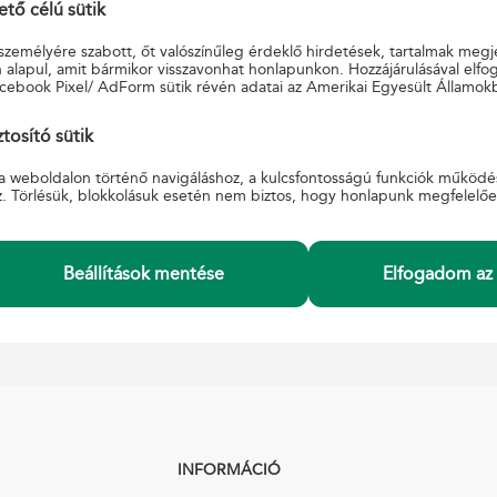
ő célú sütik
laptop
 személyére szabott, őt valószínűleg érdeklő hirdetések, tartalmak megj
4 Ultra EU elektromos roller
 alapul, amit bármikor visszavonhat honlapunkon. Hozzájárulásával elfo
cebook Pixel/ AdForm sütik révén adatai az Amerikai Egyesült Államok
ries+ robotporszívó
levízió
tosító sütik
Részletek a
játéksz
a weboldalon történő navigáláshoz, a kulcsfontosságú funkciók működé
z. Törlésük, blokkolásuk esetén nem biztos, hogy honlapunk megfelelő
A szolgáltatásról részl
www.postabiztosito.hu
olvashat.
Beállítások mentése
Elfogadom az 
INFORMÁCIÓ