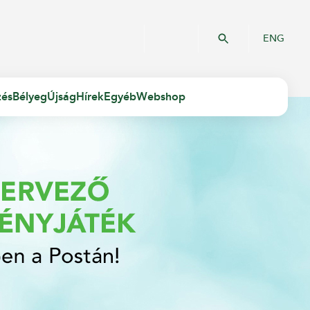
ENG
zés
Bélyeg
Újság
Hírek
Egyéb
Webshop