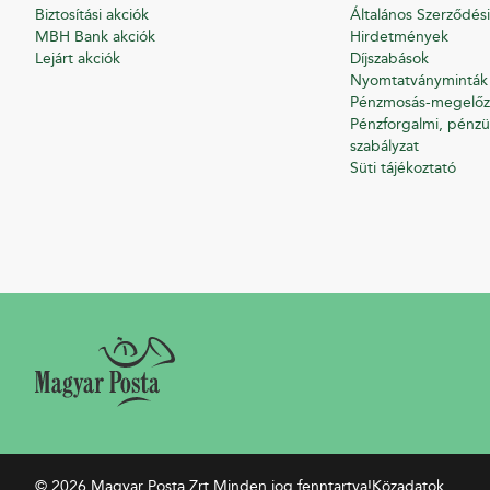
Biztosítási akciók
Általános Szerződési
MBH Bank akciók
Hirdetmények
Lejárt akciók
Díjszabások
Nyomtatványminták
Pénzmosás-megelőz
Pénzforgalmi, pénzü
szabályzat
Süti tájékoztató
© 2026 Magyar Posta Zrt.
Minden jog fenntartva!
Közadatok