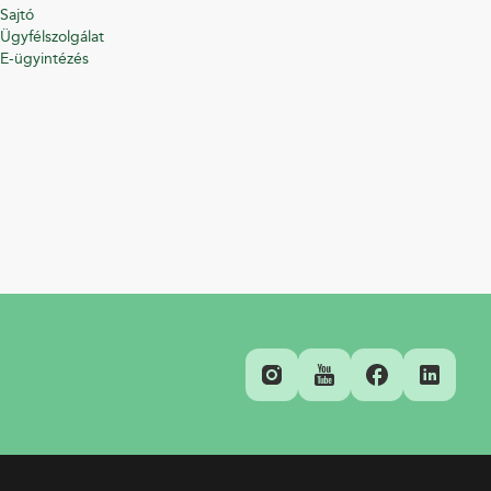
Sajtó
Ügyfélszolgálat
E-ügyintézés