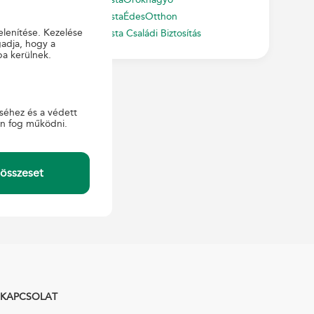
PostaÉdesOtthon
elenítése. Kezelése
Posta Családi Biztosítás
gadja, hogy a
ba kerülnek.
abályzatban.
séhez és a védett
en fog működni.
etesen a
weboldalon
összeset
KAPCSOLAT