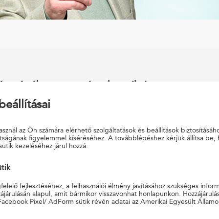
 az értékes nyeremények egyike!
beállításai
bott díjkalkulációt
PostaSzemünkfénye
,
PostaMozaik
aÖrökhagyó
folyamatos díjas életbiztosításainkhoz,
tóŐr
,
PostaUtasŐr
termékeinkhez, és lakberendezési
sznál az Ön számára elérhető szolgáltatások és beállítások biztosításáh
tságának figyelemmel kíséréséhez. A továbblépéshez kérjük állítsa be,
00 Ft értékű JYSK ajándékkártyát sorsolunk ki a
sütik kezeléséhez járul hozzá.
.07., 2026.01.13.
ütik
elelő fejlesztéséhez, a felhasználói élmény javításához szükséges infor
osta Családi Biztosítás
,
PostaÉdesOtthon
,
PostaAutóŐr
és
PostaUtasŐr
járulásán alapul, amit bármikor visszavonhat honlapunkon. Hozzájárulás
Facebook Pixel/ AdForm sütik révén adatai az Amerikai Egyesült Államo
időpontokban. A nyereményjátékban azok a szerződések vesznek részt, 