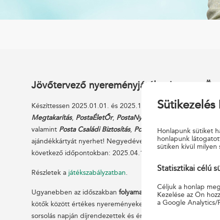
Jövőtervező nyereményjáték – Legyen Öné
Sütikezelés 
Készíttessen 2025.01.01. és 2025.12.31. között igényeire sza
Megtakarítás
,
PostaÉletŐr
,
PostaNyugdíj Aranytartalék
,
Post
valamint
Posta Családi Biztosítás
,
PostaÉdesOtthon
,
PostaAu
Honlapunk sütiket ha
honlapunk látogatot
ajándékkártyát nyerhet! Negyedévente 3 db, egyenként 30 0
sütiken kívül milyen 
következő időpontokban: 2025.04.15., 2025.07.08., 2025.10
Statisztikai célú s
Részletek a
játékszabályzatban
.
Céljuk a honlap megf
Ugyanebben az időszakban
folyamatos díjas életbiztosítási
,
P
Kezelése az Ön hozzá
a Google Analytics/
kötők között értékes nyereményeket sorsolunk ki az alábbi 
sorsolás napján díjrendezettek és érvényben vannak.