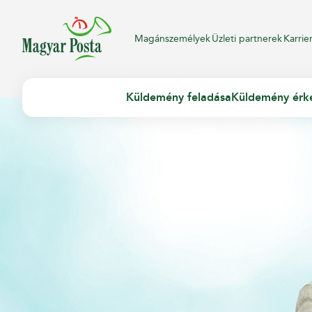
Magánszemélyek
Üzleti partnerek
Karrie
Küldemény feladása
Küldemény érk