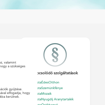
oz, valamint
 hogy a szükséges
Kapcsolódó szolgáltatások
PostaÉdesOtthon
PostaSzemünkfénye
mációk gyűjtése.
szerződést
ával elfogadja, hogy
PostaMozaik
kba kerülnek.
amelyek a
PostaNyugdíj Aranytartalék
PostaÖrökhagyó