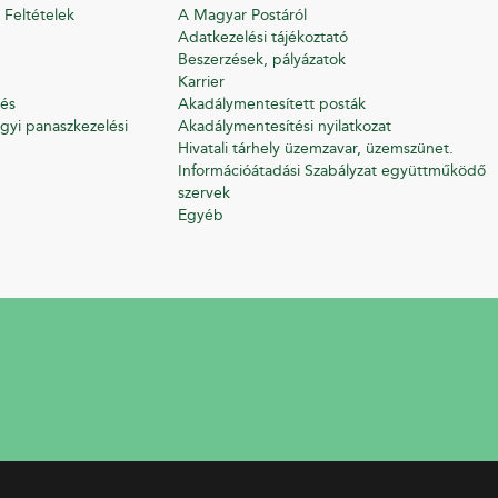
 Feltételek
A Magyar Postáról
Adatkezelési tájékoztató
Beszerzések, pályázatok
Karrier
és
Akadálymentesített posták
gyi panaszkezelési
Akadálymentesítési nyilatkozat
Hivatali tárhely üzemzavar, üzemszünet.
Információátadási Szabályzat együttműködő
szervek
Egyéb