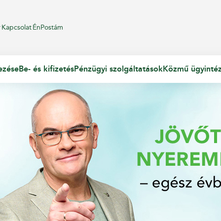
r
Kapcsolat
ÉnPostám
ezése
Be- és kifizetés
Pénzügyi szolgáltatások
Közmű ügyinté