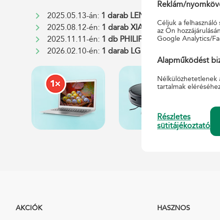
Reklám/nyomkövet
2025.05.13-án:
1 darab
LENOVO IdeaPad Slim 5 
Céljuk a felhasználó
2025.08.12-én:
1 darab XIAOMI Electric Scooter 
az Ön hozzájárulásán
Google Analytics/Fa
2025.11.11-én:
1 db PHILIPS XU3100/01 3000 Se
2026.02.10-én:
1 darab LG OLED48B43LA okoste
Alapműködést biz
Nélkülözhetetlenek 
tartalmak eléréséhe
Részletes
sütitájékoztató
AKCIÓK
HASZNOS