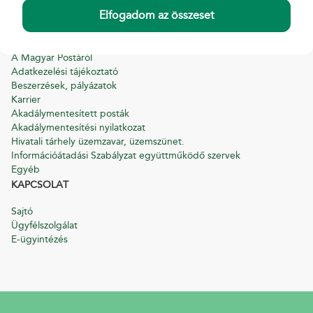
Pénzforgalmi, pénzügyi panaszkezelési szabályzat
Elfogadom az összeset
Süti tájékoztató
INFORMÁCIÓ
A Magyar Postáról
Adatkezelési tájékoztató
Beszerzések, pályázatok
Karrier
Akadálymentesített posták
Akadálymentesítési nyilatkozat
Hivatali tárhely üzemzavar, üzemszünet.
Információátadási Szabályzat együttműködő szervek
Egyéb
KAPCSOLAT
Sajtó
Ügyfélszolgálat
E-ügyintézés