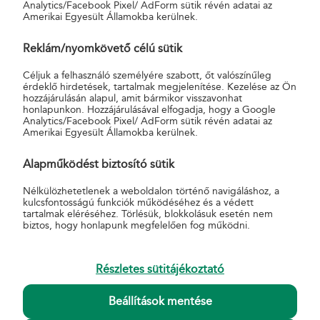
Analytics/Facebook Pixel/ AdForm sütik révén adatai az
Amerikai Egyesült Államokba kerülnek.
Reklám/nyomkövető célú sütik
Céljuk a felhasználó személyére szabott, őt valószínűleg
érdeklő hirdetések, tartalmak megjelenítése. Kezelése az Ön
hozzájárulásán alapul, amit bármikor visszavonhat
honlapunkon. Hozzájárulásával elfogadja, hogy a Google
Analytics/Facebook Pixel/ AdForm sütik révén adatai az
Amerikai Egyesült Államokba kerülnek.
AKCIÓK
Alapműködést biztosító sütik
Biztosítási akciók
Nélkülözhetetlenek a weboldalon történő navigáláshoz, a
MBH Bank akciók
kulcsfontosságú funkciók működéséhez és a védett
Lejárt akciók
tartalmak eléréséhez. Törlésük, blokkolásuk esetén nem
HASZNOS
biztos, hogy honlapunk megfelelően fog működni.
Általános Szerződési Feltételek
Hirdetmények
Részletes sütitájékoztató
Díjszabások
Nyomtatványminták
Beállítások mentése
Pénzmosás-megelőzés