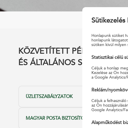
Sütikezelés 
Honlapunk sütiket ha
honlapunk látogatot
sütiken kívül milyen 
KÖZVETÍTETT PÉNZÜGYI SZ
Statisztikai célú s
ÉS ÁLTALÁNOS SZERZŐDÉSI 
Céljuk a honlap megf
Kezelése az Ön hozzá
a Google Analytics/
Reklám/nyomkövet
ÜZLETSZABÁLYZATOK
Céljuk a felhasználó
az Ön hozzájárulásán
Google Analytics/Fa
MAGYAR POSTA BIZTOSÍTÓ Zrt. és MAGYAR POS
Alapműködést biz