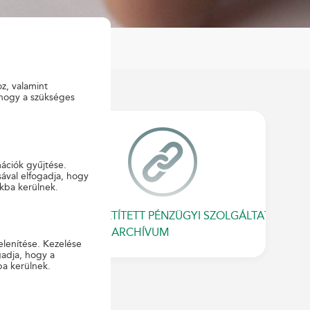
oz, valamint
 hogy a szükséges
ZATOK
mációk gyűjtése.
ával elfogadja, hogy
kba kerülnek.
KÖZVETÍTETT PÉNZÜGYI SZOLGÁLTATÁSOK
ÁSZF - ARCHÍVUM
elenítése. Kezelése
gadja, hogy a
ba kerülnek.