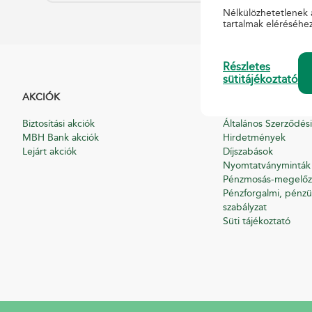
Nélkülözhetetlenek 
tartalmak eléréséhe
Részletes
sütitájékoztató
AKCIÓK
HASZNOS
Biztosítási akciók
Általános Szerződési
MBH Bank akciók
Hirdetmények
Lejárt akciók
Díjszabások
Nyomtatványminták
Pénzmosás-megelőz
Pénzforgalmi, pénzü
szabályzat
Süti tájékoztató