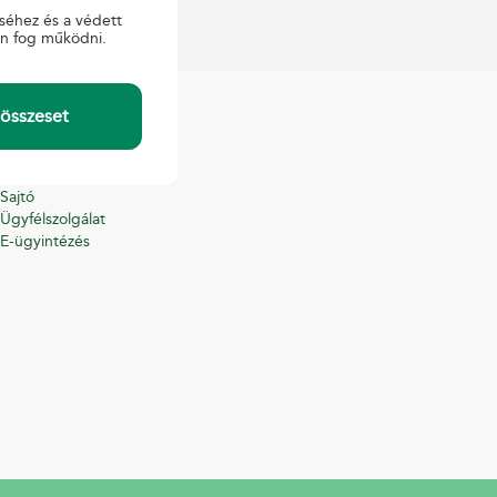
séhez és a védett
en fog működni.
összeset
KAPCSOLAT
Sajtó
Ügyfélszolgálat
E-ügyintézés