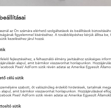
beállításai
sznál az Ön számára elérhető szolgáltatások és beállítások biztosításáh
tságának figyelemmel kíséréséhez. A továbblépéshez kérjük állítsa be,
sütik kezeléséhez járul hozzá.
OLGÁLTATÁSOK - ÜZLETSZABÁLY
ütik
FELTÉTELEK
elelő fejlesztéséhez, a felhasználói élmény javításához szükséges infor
járulásán alapul, amit bármikor visszavonhat honlapunkon. Hozzájárulás
Facebook Pixel/ AdForm sütik révén adatai az Amerikai Egyesült Államo
ő célú sütik
 személyére szabott, őt valószínűleg érdeklő hirdetések, tartalmak megj
 alapul, amit bármikor visszavonhat honlapunkon. Hozzájárulásával elfo
cebook Pixel/ AdForm sütik révén adatai az Amerikai Egyesült Államok
TA ÉLETBIZTOSÍTÓ Zrt.
tosító sütik