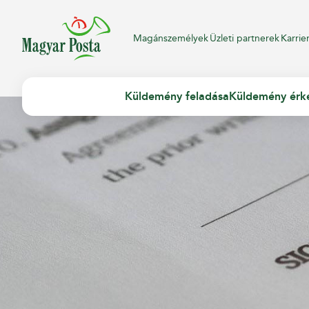
Magánszemélyek
Üzleti partnerek
Karrie
Küldemény feladása
Küldemény érk