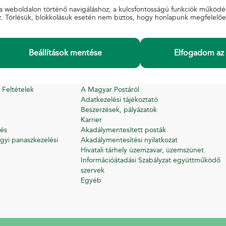
a weboldalon történő navigáláshoz, a kulcsfontosságú funkciók működé
z. Törlésük, blokkolásuk esetén nem biztos, hogy honlapunk megfelelő
Beállítások mentése
Elfogadom az 
INFORMÁCIÓ
 Feltételek
A Magyar Postáról
Adatkezelési tájékoztató
Beszerzések, pályázatok
Karrier
és
Akadálymentesített posták
gyi panaszkezelési
Akadálymentesítési nyilatkozat
Hivatali tárhely üzemzavar, üzemszünet.
Információátadási Szabályzat együttműködő
szervek
Egyéb