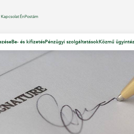
r
Kapcsolat
ÉnPostám
ezése
Be- és kifizetés
Pénzügyi szolgáltatások
Közmű ügyinté