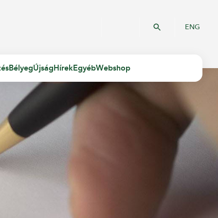
ENG
zés
Bélyeg
Újság
Hírek
Egyéb
Webshop