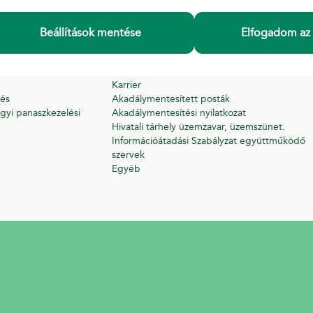
INFORMÁCIÓ
Beállítások mentése
Elfogadom az 
 Feltételek
A Magyar Postáról
Adatkezelési tájékoztató
Beszerzések, pályázatok
Karrier
és
Akadálymentesített posták
gyi panaszkezelési
Akadálymentesítési nyilatkozat
Hivatali tárhely üzemzavar, üzemszünet.
Információátadási Szabályzat együttműködő
szervek
Egyéb