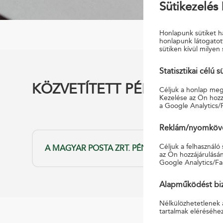
Sütikezelés 
Honlapunk sütiket ha
honlapunk látogatot
sütiken kívül milyen 
Statisztikai célú s
KÖZVETÍTETT PÉNZÜGYI SZ
Céljuk a honlap megf
Kezelése az Ön hozzá
a Google Analytics/
Reklám/nyomkövet
Céljuk a felhasználó
A MAGYAR POSTA ZRT. PÉNZÜGYI SZOLGÁLTAT
az Ön hozzájárulásán
Google Analytics/Fa
Alapműködést biz
Nélkülözhetetlenek 
tartalmak eléréséhe