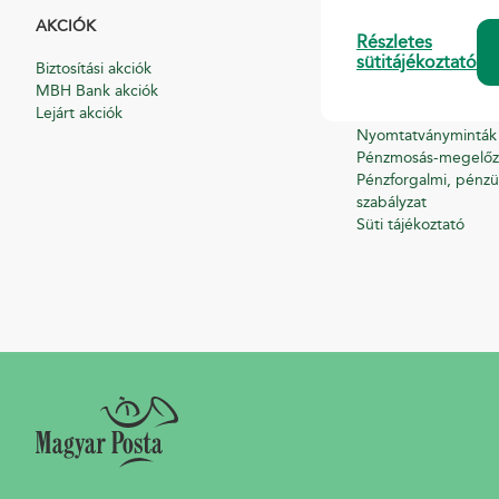
AKCIÓK
HASZNOS
Részletes
sütitájékoztató
Biztosítási akciók
Általános Szerződési
MBH Bank akciók
Hirdetmények
Lejárt akciók
Díjszabások
Nyomtatványminták
Pénzmosás-megelőz
Pénzforgalmi, pénzü
szabályzat
Süti tájékoztató