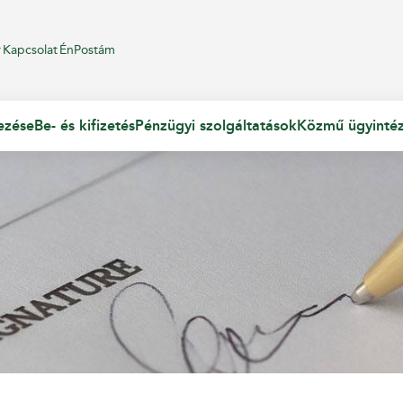
r
Kapcsolat
ÉnPostám
ezése
Be- és kifizetés
Pénzügyi szolgáltatások
Közmű ügyinté