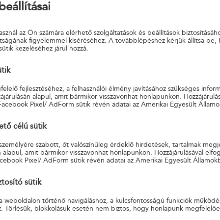
beállításai
sznál az Ön számára elérhető szolgáltatások és beállítások biztosításáh
tságának figyelemmel kíséréséhez. A továbblépéshez kérjük állítsa be,
sütik kezeléséhez járul hozzá.
ütik
OLGÁLTATÁSOK ÁSZF - ARCHÍVUM
elelő fejlesztéséhez, a felhasználói élmény javításához szükséges infor
járulásán alapul, amit bármikor visszavonhat honlapunkon. Hozzájárulás
Facebook Pixel/ AdForm sütik révén adatai az Amerikai Egyesült Államo
ő célú sütik
 személyére szabott, őt valószínűleg érdeklő hirdetések, tartalmak megj
ÁS KÖZVETÍTŐI TEVÉKENYSÉGÉRŐL
 alapul, amit bármikor visszavonhat honlapunkon. Hozzájárulásával elfo
cebook Pixel/ AdForm sütik révén adatai az Amerikai Egyesült Államok
tosító sütik
a weboldalon történő navigáláshoz, a kulcsfontosságú funkciók működé
z. Törlésük, blokkolásuk esetén nem biztos, hogy honlapunk megfelelő