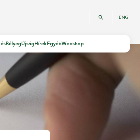
ENG
zés
Bélyeg
Újság
Hírek
Egyéb
Webshop