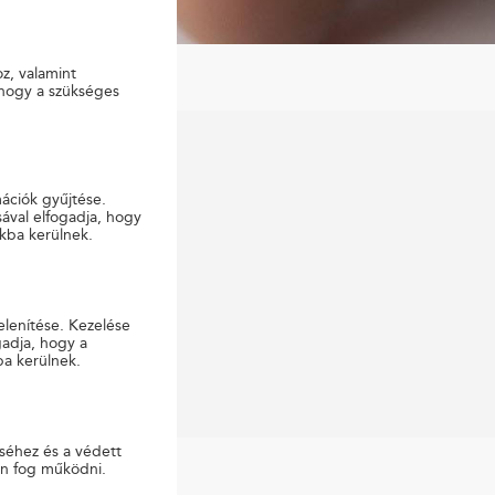
oz, valamint
 hogy a szükséges
mációk gyűjtése.
ával elfogadja, hogy
kba kerülnek.
elenítése. Kezelése
gadja, hogy a
ba kerülnek.
séhez és a védett
en fog működni.