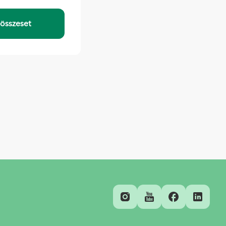
KAPCSOLAT
összeset
Sajtó
Ügyfélszolgálat
E-ügyintézés