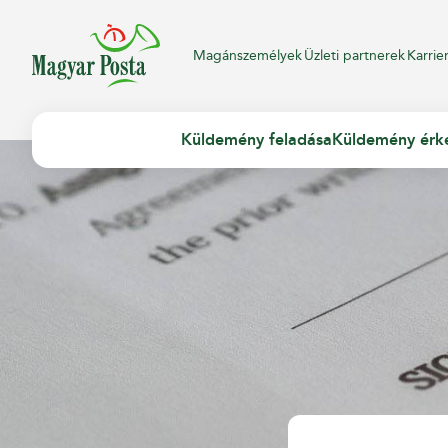
Magánszemélyek
Üzleti partnerek
Karrie
Küldemény feladása
Küldemény érk