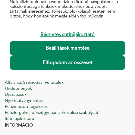
Nélkülözhetetlenek a weboldalon történő navigáláshoz, a
kulcsfontosságú funkciók működéséhez és a védett
tartalmak eléréséhez. Törlésük, blokkolásuk esetén nem
biztos, hogy honlapunk megfelelően fog működni.
Részletes sütitájékoztató
AKCIÓK
Beállítások mentése
Biztosítási akciók
MBH Bank akciók
Elfogadom az összeset
Lejárt akciók
HASZNOS
Általános Szerződési Feltételek
Hirdetmények
Díjszabások
Nyomtatványminták
Pénzmosás-megelőzés
Pénzforgalmi, pénzügyi panaszkezelési szabályzat
Süti tájékoztató
INFORMÁCIÓ