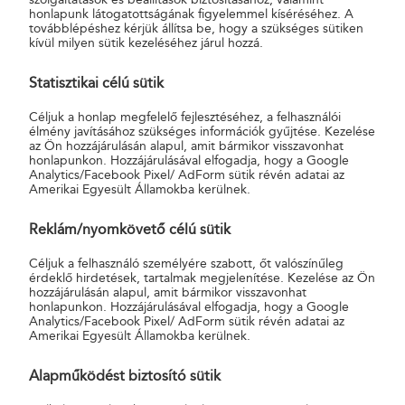
honlapunk látogatottságának figyelemmel kíséréséhez. A
továbblépéshez kérjük állítsa be, hogy a szükséges sütiken
kívül milyen sütik kezeléséhez járul hozzá.
PÉNZFORGALMI ÜZLETSZABÁLYZAT -
MINTATÁR
Statisztikai célú sütik
Céljuk a honlap megfelelő fejlesztéséhez, a felhasználói
élmény javításához szükséges információk gyűjtése. Kezelése
KITÖLTHETŐ NYOMTATVÁNYOK
az Ön hozzájárulásán alapul, amit bármikor visszavonhat
honlapunkon. Hozzájárulásával elfogadja, hogy a Google
Analytics/Facebook Pixel/ AdForm sütik révén adatai az
Amerikai Egyesült Államokba kerülnek.
PÉNZFORGALMI PANASZKEZELÉS
Reklám/nyomkövető célú sütik
Céljuk a felhasználó személyére szabott, őt valószínűleg
érdeklő hirdetések, tartalmak megjelenítése. Kezelése az Ön
hozzájárulásán alapul, amit bármikor visszavonhat
honlapunkon. Hozzájárulásával elfogadja, hogy a Google
Analytics/Facebook Pixel/ AdForm sütik révén adatai az
Amerikai Egyesült Államokba kerülnek.
Alapműködést biztosító sütik
PÉNZFORGALMI ÜZLETSZABÁLYZAT ARCHÍVUM