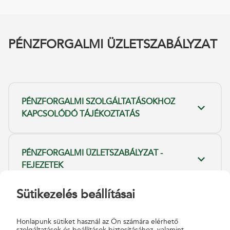
PÉNZFORGALMI ÜZLETSZABÁLYZAT
PÉNZFORGALMI SZOLGÁLTATÁSOKHOZ
KAPCSOLÓDÓ TÁJÉKOZTATÁS
PÉNZFORGALMI ÜZLETSZABÁLYZAT -
FEJEZETEK
Sütikezelés beállításai
PÉNZFORGALMI ÜZLETSZABÁLYZAT -
MELLÉKLETEK
Honlapunk sütiket használ az Ön számára elérhető
szolgáltatások és beállítások biztosításához, valamint