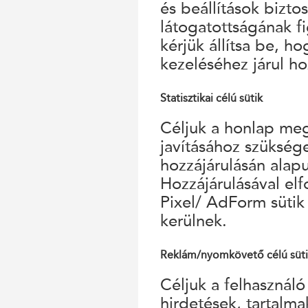
és beállítások bizto
látogatottságának f
kérjük állítsa be, h
kezeléséhez járul ho
Statisztikai célú sütik
Céljuk a honlap megf
javításához szükség
hozzájárulásán alap
Hozzájárulásával el
Pixel/ AdForm sütik
kerülnek.
Reklám/nyomkövető célú süt
Céljuk a felhasználó
hirdetések, tartalm