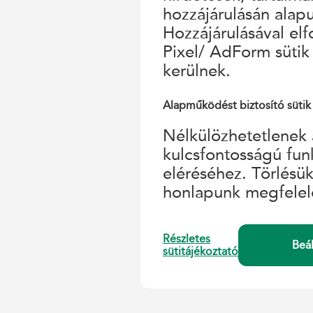
hozzájárulásán alap
Hozzájárulásával el
Pixel/ AdForm sütik
kerülnek.
Alapműködést biztosító sütik
Nélkülözhetetlenek 
kulcsfontosságú fun
eléréséhez. Törlésü
honlapunk megfelel
Részletes
Beá
sütitájékoztató