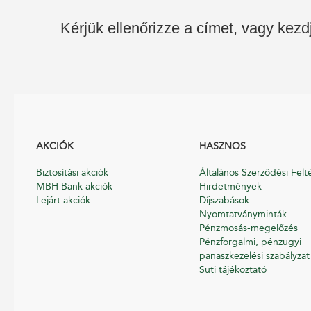
Kérjük ellenőrizze a címet, vagy kezd
AKCIÓK
HASZNOS
Biztosítási akciók
Általános Szerződési Felt
MBH Bank akciók
Hirdetmények
Lejárt akciók
Díjszabások
Nyomtatványminták
Pénzmosás-megelőzés
Pénzforgalmi, pénzügyi
panaszkezelési szabályzat
Süti tájékoztató