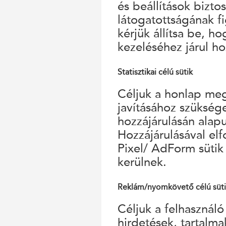
és beállítások bizto
látogatottságának f
kérjük állítsa be, h
kezeléséhez járul ho
Statisztikai célú sütik
Céljuk a honlap megf
javításához szükség
hozzájárulásán alap
Hozzájárulásával el
Pixel/ AdForm sütik
kerülnek.
Reklám/nyomkövető célú süt
Céljuk a felhasználó
hirdetések, tartalm