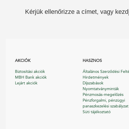
Kérjük ellenőrizze a címet, vagy kezd
AKCIÓK
HASZNOS
Biztosítási akciók
Általános Szerződési Felt
MBH Bank akciók
Hirdetmények
Lejárt akciók
Díjszabások
Nyomtatványminták
Pénzmosás-megelőzés
Pénzforgalmi, pénzügyi
panaszkezelési szabályzat
Süti tájékoztató