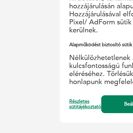
hozzájárulásán alap
Hozzájárulásával el
Pixel/ AdForm sütik
kerülnek.
Alapműködést biztosító sütik
Nélkülözhetetlenek 
kulcsfontosságú fun
eléréséhez. Törlésü
honlapunk megfelel
Részletes
Beá
sütitájékoztató