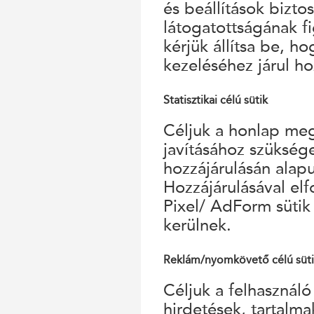
és beállítások bizto
látogatottságának f
kérjük állítsa be, h
kezeléséhez járul ho
Statisztikai célú sütik
Céljuk a honlap megf
javításához szükség
hozzájárulásán alap
Hozzájárulásával el
Pixel/ AdForm sütik
kerülnek.
Reklám/nyomkövető célú süt
Céljuk a felhasználó
hirdetések, tartalm