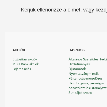
Kérjük ellenőrizze a címet, vagy kezd
AKCIÓK
HASZNOS
Biztosítási akciók
Általános Szerződési Felt
MBH Bank akciók
Hirdetmények
Lejárt akciók
Díjszabások
Nyomtatványminták
Pénzmosás-megelőzés
Pénzforgalmi, pénzügyi
panaszkezelési szabályzat
Süti tájékoztató