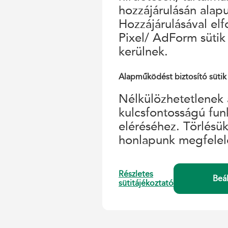
hozzájárulásán alap
Hozzájárulásával el
Pixel/ AdForm sütik
kerülnek.
Alapműködést biztosító sütik
Nélkülözhetetlenek 
kulcsfontosságú fun
eléréséhez. Törlésü
honlapunk megfelel
Részletes
Beá
sütitájékoztató