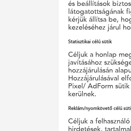
és beállítások bizto
látogatottságának f
kérjük állítsa be, h
kezeléséhez járul ho
Statisztikai célú sütik
Céljuk a honlap megf
javításához szükség
hozzájárulásán alap
Hozzájárulásával el
Pixel/ AdForm sütik
kerülnek.
Reklám/nyomkövető célú süt
Céljuk a felhasználó
hirdetések, tartalm