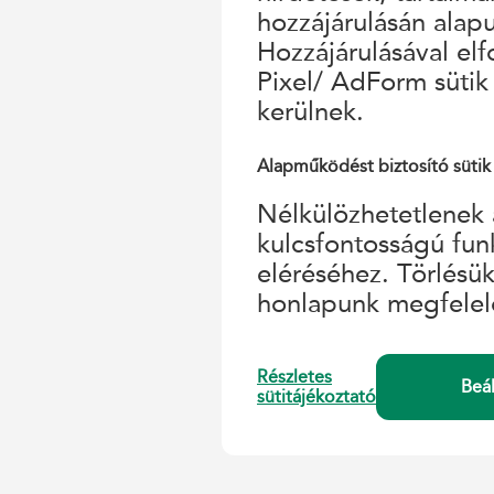
hozzájárulásán alap
Hozzájárulásával el
Pixel/ AdForm sütik
kerülnek.
Alapműködést biztosító sütik
Nélkülözhetetlenek 
kulcsfontosságú fun
eléréséhez. Törlésü
honlapunk megfelel
Részletes
Beá
sütitájékoztató