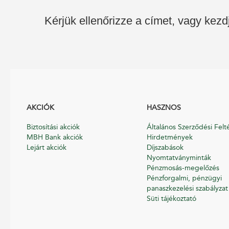
Kérjük ellenőrizze a címet, vagy kezd
AKCIÓK
HASZNOS
Biztosítási akciók
Általános Szerződési Felt
MBH Bank akciók
Hirdetmények
Lejárt akciók
Díjszabások
Nyomtatványminták
Pénzmosás-megelőzés
Pénzforgalmi, pénzügyi
panaszkezelési szabályzat
Süti tájékoztató