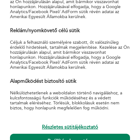
az Ön hozzájárulásán alapul, amit bármikor visszavonhat
honlapunkon. Hozzájárulásával elfogadja, hogy a Google
Analytics/Facebook Pixel/ AdForm sütik révén adatai az
Amerikai Egyesült Államokba kerülnek.
Reklám/nyomkövető célú sütik
ÜZLETI PARTNEREK
Céljuk a felhasználó személyére szabott, őt valószínűleg
érdeklő hirdetések, tartalmak megjelenítése. Kezelése az Ön
hozzájárulásán alapul, amit bármikor visszavonhat
honlapunkon. Hozzájárulásával elfogadja, hogy a Google
Analytics/Facebook Pixel/ AdForm sütik révén adatai az
Amerikai Egyesült Államokba kerülnek.
Alapműködést biztosító sütik
AKCIÓK
Nélkülözhetetlenek a weboldalon történő navigáláshoz, a
Biztosítási akciók
kulcsfontosságú funkciók működéséhez és a védett
tartalmak eléréséhez. Törlésük, blokkolásuk esetén nem
MBH Bank akciók
biztos, hogy honlapunk megfelelően fog működni.
Lejárt akciók
HASZNOS
Részletes sütitájékoztató
Általános Szerződési Feltételek
Hirdetmények