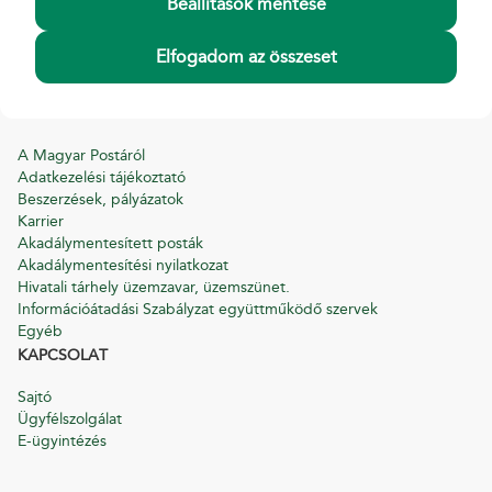
Díjszabások
Beállítások mentése
Nyomtatványminták
Pénzmosás-megelőzés
Elfogadom az összeset
Pénzforgalmi, pénzügyi panaszkezelési szabályzat
Süti tájékoztató
INFORMÁCIÓ
A Magyar Postáról
Adatkezelési tájékoztató
Beszerzések, pályázatok
Karrier
Akadálymentesített posták
Akadálymentesítési nyilatkozat
Hivatali tárhely üzemzavar, üzemszünet.
Információátadási Szabályzat együttműködő szervek
Egyéb
KAPCSOLAT
Sajtó
Ügyfélszolgálat
E-ügyintézés