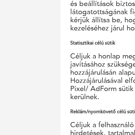
és beállítások bizto
látogatottságának f
kérjük állítsa be, h
kezeléséhez járul ho
Statisztikai célú sütik
Céljuk a honlap megf
javításához szükség
hozzájárulásán alap
Hozzájárulásával el
Pixel/ AdForm sütik
kerülnek.
Reklám/nyomkövető célú süt
Céljuk a felhasználó
hirdetések, tartalm