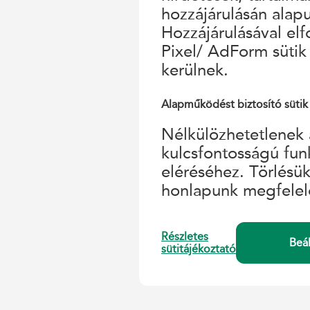
hozzájárulásán alap
Hozzájárulásával el
Pixel/ AdForm sütik
kerülnek.
Alapműködést biztosító sütik
Nélkülözhetetlenek 
kulcsfontosságú fun
eléréséhez. Törlésü
honlapunk megfelel
Részletes
Beá
sütitájékoztató