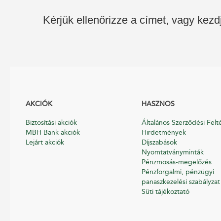
Kérjük ellenőrizze a címet, vagy kezd
AKCIÓK
HASZNOS
Biztosítási akciók
Általános Szerződési Felt
MBH Bank akciók
Hirdetmények
Lejárt akciók
Díjszabások
Nyomtatványminták
Pénzmosás-megelőzés
Pénzforgalmi, pénzügyi
panaszkezelési szabályzat
Süti tájékoztató