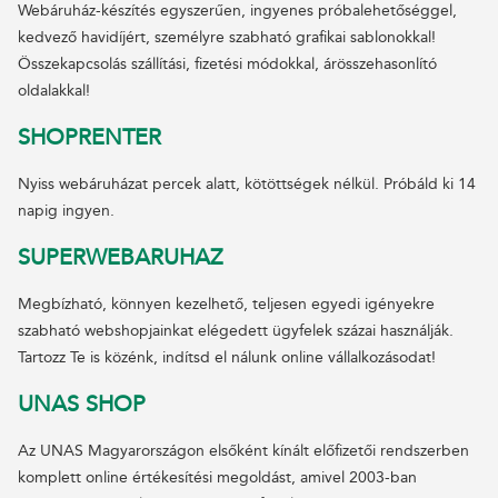
Webáruház-készítés egyszerűen, ingyenes próbalehetőséggel,
kedvező havidíjért, személyre szabható grafikai sablonokkal!
Összekapcsolás szállítási, fizetési módokkal, árösszehasonlító
oldalakkal!
SHOPRENTER
Nyiss webáruházat percek alatt, kötöttségek nélkül. Próbáld ki 14
napig ingyen.
SUPERWEBARUHAZ
Megbízható, könnyen kezelhető, teljesen egyedi igényekre
szabható webshopjainkat elégedett ügyfelek százai használják.
Tartozz Te is közénk, indítsd el nálunk online vállalkozásodat!
UNAS SHOP
Az UNAS Magyarországon elsőként kínált előfizetői rendszerben
komplett online értékesítési megoldást, amivel 2003-ban