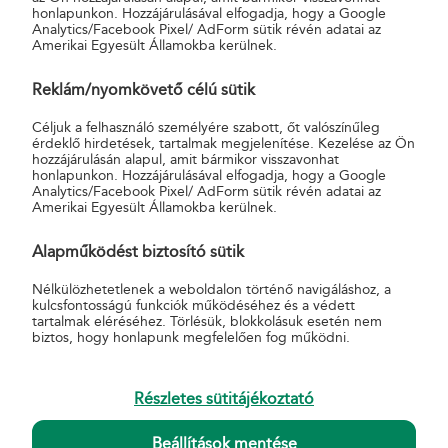
honlapunkon. Hozzájárulásával elfogadja, hogy a Google
POSTAPONT WEBSHOP SEGÉDANYAGOK
Analytics/Facebook Pixel/ AdForm sütik révén adatai az
Amerikai Egyesült Államokba kerülnek.
Reklám/nyomkövető célú sütik
Töltsd le a segédanyagokat egyben, tömörített file-ban.
Céljuk a felhasználó személyére szabott, őt valószínűleg
érdeklő hirdetések, tartalmak megjelenítése. Kezelése az Ön
hozzájárulásán alapul, amit bármikor visszavonhat
honlapunkon. Hozzájárulásával elfogadja, hogy a Google
Analytics/Facebook Pixel/ AdForm sütik révén adatai az
Amerikai Egyesült Államokba kerülnek.
LETÖLTÉS
Alapműködést biztosító sütik
Nélkülözhetetlenek a weboldalon történő navigáláshoz, a
kulcsfontosságú funkciók működéséhez és a védett
tartalmak eléréséhez. Törlésük, blokkolásuk esetén nem
biztos, hogy honlapunk megfelelően fog működni.
Részletes sütitájékoztató
Beállítások mentése