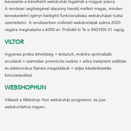
bevezette a bérelhető webáruház fogalmát a magyar piacra.
A rendszer segítségével alacsony havidíj mellett magas, minden
kereskedelmi igényt kielégítő funkcionalitású webáruházat tudsz
üzemeltetni. A rendszerben működő webáruházak száma 2020
végére meghaladta a 6000-et. Próbáld ki Te is INGYEN 21 napig.
VILTOR
Ingyenes próba lehetőség + letisztult, mobilra optimalizált
arculatok + számtalan promóciós eszköz + előre beépített szállítási
és elektronikus fizetési megoldások + teljes készletkezelés
kimutatásokkal.
WEBSHOPHUN
Válaszd a Webshop Hun webáruház programot, és juss
webáruházhoz ingyen.