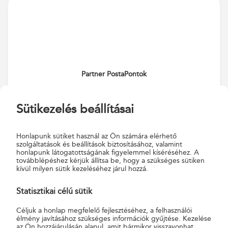
Partner PostaPontok
Adatok XML-ben a PartnerExtra oldalon
Sütikezelés beállításai
Honlapunk sütiket használ az Ön számára elérhető
szolgáltatások és beállítások biztosításához, valamint
honlapunk látogatottságának figyelemmel kíséréséhez. A
továbblépéshez kérjük állítsa be, hogy a szükséges sütiken
kívül milyen sütik kezeléséhez járul hozzá.
Statisztikai célú sütik
Céljuk a honlap megfelelő fejlesztéséhez, a felhasználói
élmény javításához szükséges információk gyűjtése. Kezelése
az Ön hozzájárulásán alapul, amit bármikor visszavonhat