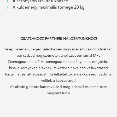
Alacsonyabb szállítási költség
A küldemény maximális tömege 20 kg
CSATLAKOZZ PARTNERI HÁLÓZATUNKHOZ!
Településeden, céged telephelyén vagy magántulajdonodnál van
pár szabad négyzetméter, ahol szívesen látnál MPL
Csomagautomatát? A csomagautomata kényelmes megoldást
kínál a környéken élőknek, miközben növelheti vállalkozásod
forgalmát és láthatóságát. Ha felkeltettük érdeklődésed, vedd fel
velünk a kapcsolatot!
Az alábbi gombra kattintva add meg adataid és hamarosan
megkeresünk!