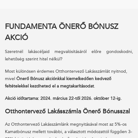
FUNDAMENTA ÖNERŐ BÓNUSZ
AKCIÓ
Szeretnél lakáscéljaid megvalósításáról előre gondoskodni,
lehetőség szerint hitel nélkül?
Most különösen érdemes Otthontervező Lakásszámlát nyitnod,
mivel
Önerő Bónusz akciónkkal kiemelkedően kedvező
feltételekkel kezdheted el a megtakarításodat
.
Akció időtartama: 2024. március 22-től 2026. október 12-ig.
Otthontervező Lakásszámla Önerő Bónusszal
Az Otthontervező Lakásszámlánk megnyitásával most az 5%-os
Kamatbónusz mellett további, a választott módozattól függően 3-