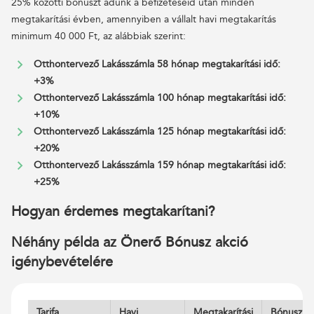
25% közötti bónuszt adunk a befizetéseid után minden
megtakarítási évben, amennyiben a vállalt havi megtakarítás
minimum 40 000 Ft, az alábbiak szerint:
Otthontervező Lakásszámla 58 hónap megtakarítási idő:
+3%
Otthontervező Lakásszámla 100 hónap megtakarítási idő:
+10%
Otthontervező Lakásszámla 125 hónap megtakarítási idő:
+20%
Otthontervező Lakásszámla 159 hónap megtakarítási idő:
+25%
Hogyan érdemes megtakarítani?
Néhány példa az Önerő Bónusz akció
igénybevételére
Tarifa
Havi
Megtakarítási
Bónusz