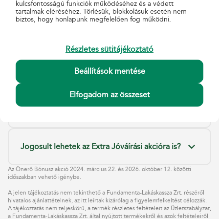
kulcsfontosságú funkciók működéséhez és a védett
tartalmak eléréséhez. Törlésük, blokkolásuk esetén nem
Ki veheti igénybe az akciót?
biztos, hogy honlapunk megfelelően fog működni.
Az Önerő Bónusz akció igénybevétele érinti a
Részletes sütitájékoztató
Kamatbónuszt?
Beállítások mentése
Elfogadom az összeset
Módosítható a szerződés futamideje a
szerződés megkötése után?
Jogosult lehetek az Extra Jóváírási akcióra is?
Az Önerő Bónusz akció 2024. március 22. és 2026. október 12. közötti
időszakban vehető igénybe.
A jelen tájékoztatás nem tekinthető a Fundamenta-Lakáskassza Zrt. részéről
hivatalos ajánlattételnek, az itt leírtak kizárólag a figyelemfelkeltést célozzák.
A tájékoztatás nem teljeskörű, a termék részletes feltételeit az
Üzletszabályzat
,
a Fundamenta-Lakáskassza Zrt. által nyújtott
termékekről és azok feltételeiről