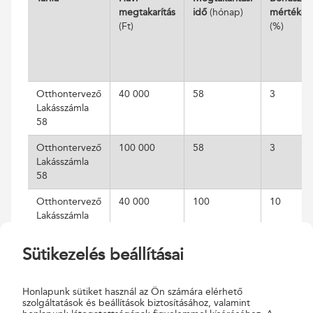
megtakarítás
idő
(hónap)
mértéke
(Ft)
(%)
Otthontervező
40 000
58
3
Lakásszámla
58
Otthontervező
100 000
58
3
Lakásszámla
58
Otthontervező
40 000
100
10
Lakásszámla
100
Sütikezelés beállításai
Otthontervező
100 000
100
10
Lakásszámla
100
Honlapunk sütiket használ az Ön számára elérhető
szolgáltatások és beállítások biztosításához, valamint
Otthontervező
40 000
125
20