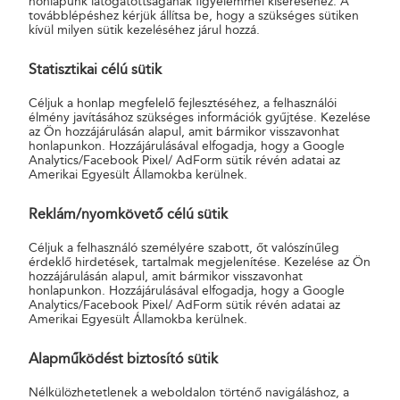
honlapunk látogatottságának figyelemmel kíséréséhez. A
Lakásszámla
továbblépéshez kérjük állítsa be, hogy a szükséges sütiken
kívül milyen sütik kezeléséhez járul hozzá.
125
Otthontervező
100 000
125
20
Statisztikai célú sütik
Lakásszámla
125
Céljuk a honlap megfelelő fejlesztéséhez, a felhasználói
élmény javításához szükséges információk gyűjtése. Kezelése
az Ön hozzájárulásán alapul, amit bármikor visszavonhat
Otthontervező
40 000
159
25
honlapunkon. Hozzájárulásával elfogadja, hogy a Google
Lakásszámla
Analytics/Facebook Pixel/ AdForm sütik révén adatai az
159
Amerikai Egyesült Államokba kerülnek.
Otthontervező
100 000
159
25
Reklám/nyomkövető célú sütik
Lakásszámla
159
Céljuk a felhasználó személyére szabott, őt valószínűleg
érdeklő hirdetések, tartalmak megjelenítése. Kezelése az Ön
hozzájárulásán alapul, amit bármikor visszavonhat
honlapunkon. Hozzájárulásával elfogadja, hogy a Google
Analytics/Facebook Pixel/ AdForm sütik révén adatai az
Amerikai Egyesült Államokba kerülnek.
GYAKORI KÉRDÉSEK
Alapműködést biztosító sütik
Nélkülözhetetlenek a weboldalon történő navigáláshoz, a