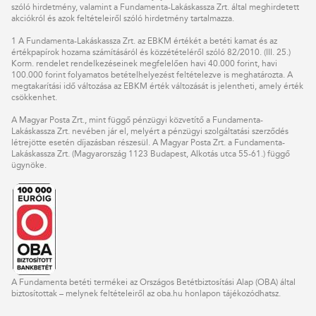
szóló hirdetmény, valamint a Fundamenta-Lakáskassza Zrt. által meghirdetett
akciókról és azok feltételeiről szóló hirdetmény
tartalmazza.
1 A Fundamenta-Lakáskassza Zrt. az EBKM értékét a betéti kamat és az
értékpapírok hozama számításáról és közzétételéről szóló 82/2010. (III. 25.)
Korm. rendelet rendelkezéseinek megfelelően havi 40.000 forint, havi
100.000 forint folyamatos betételhelyezést feltételezve is meghatározta. A
megtakarítási idő változása az EBKM érték változását is jelentheti, amely érték
csökkenhet.
A Magyar Posta Zrt., mint függő pénzügyi közvetítő a Fundamenta-
Lakáskassza Zrt. nevében jár el, melyért a pénzügyi szolgáltatási szerződés
létrejötte esetén díjazásban részesül. A Magyar Posta Zrt. a Fundamenta-
Lakáskassza Zrt. (Magyarország 1123 Budapest, Alkotás utca 55-61.) függő
ügynöke.
A Fundamenta betéti termékei az Országos Betétbiztosítási Alap (OBA) által
biztosítottak – melynek feltételeiről az oba.hu honlapon tájékozódhatsz.