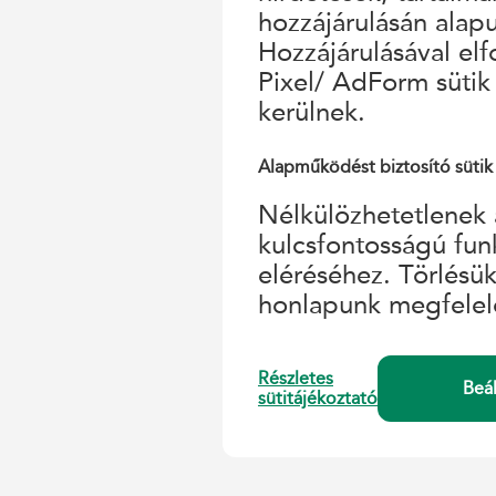
hozzájárulásán alap
Hozzájárulásával el
Pixel/ AdForm sütik
kerülnek.
Alapműködést biztosító sütik
Nélkülözhetetlenek 
kulcsfontosságú fun
eléréséhez. Törlésü
honlapunk megfelel
Részletes
Beá
sütitájékoztató