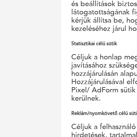
és beállítások bizto
látogatottságának f
kérjük állítsa be, h
kezeléséhez járul ho
Statisztikai célú sütik
Céljuk a honlap megf
javításához szükség
hozzájárulásán alap
Hozzájárulásával el
Pixel/ AdForm sütik
kerülnek.
Reklám/nyomkövető célú süt
Céljuk a felhasználó
hirdetések, tartalm