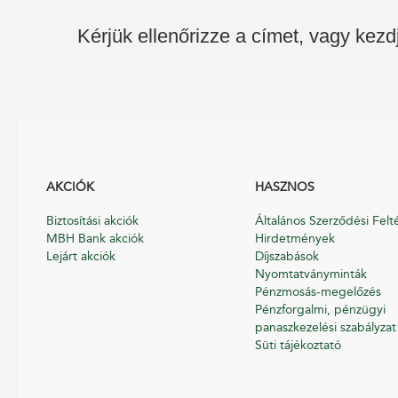
Kérjük ellenőrizze a címet, vagy kezd
AKCIÓK
HASZNOS
Biztosítási akciók
Általános Szerződési Felt
MBH Bank akciók
Hirdetmények
Lejárt akciók
Díjszabások
Nyomtatványminták
Pénzmosás-megelőzés
Pénzforgalmi, pénzügyi
panaszkezelési szabályzat
Süti tájékoztató