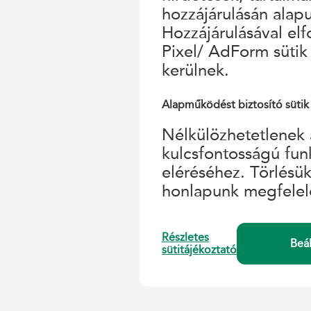
hozzájárulásán alap
Hozzájárulásával el
Pixel/ AdForm sütik
kerülnek.
Alapműködést biztosító sütik
Nélkülözhetetlenek 
kulcsfontosságú fun
eléréséhez. Törlésü
honlapunk megfelel
Részletes
Beá
sütitájékoztató