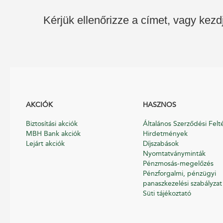
Kérjük ellenőrizze a címet, vagy kezd
AKCIÓK
HASZNOS
Biztosítási akciók
Általános Szerződési Felt
MBH Bank akciók
Hirdetmények
Lejárt akciók
Díjszabások
Nyomtatványminták
Pénzmosás-megelőzés
Pénzforgalmi, pénzügyi
panaszkezelési szabályzat
Süti tájékoztató