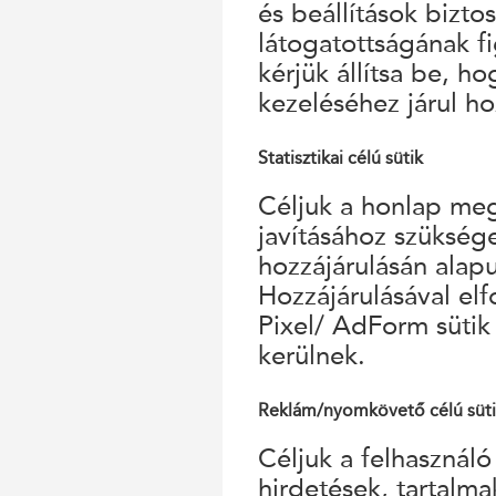
és beállítások bizto
látogatottságának f
kérjük állítsa be, h
kezeléséhez járul ho
Statisztikai célú sütik
Céljuk a honlap megf
javításához szükség
hozzájárulásán alap
Hozzájárulásával el
Pixel/ AdForm sütik
kerülnek.
Reklám/nyomkövető célú süt
Céljuk a felhasználó
hirdetések, tartalm