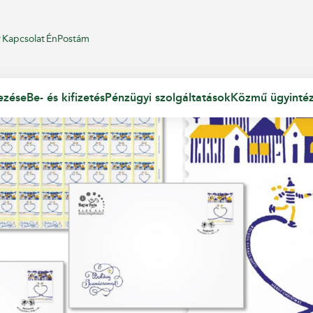
r
Kapcsolat
ÉnPostám
ezése
Be- és kifizetés
Pénzügyi szolgáltatások
Közmű ügyinté