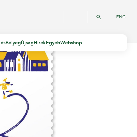
ENG
zés
Bélyeg
Újság
Hírek
Egyéb
Webshop