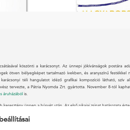
sátásával köszönti a karácsonyt. Az ünnepi jókívánságok postára adá
egek ötven bélyegképet tartalmazó ívekben, és aranyszínű festékkel n
arácsonyi téli hangulatot idéző grafikai kompozíció látható, szív a
vész tervezte, a Pátria Nyomda Zrt. gyártotta. November 8-tól kapha
s áruházából
is.
 keresztény ünnep a húsvét után. Az első nikaiai zsinat határozata ér
nek emléknapja: az öröm és békesség, a család és gyermekség, az ottho
beállításai
 hogy a tradicionális karácsony a kereszténység ünnepe, sok nem-ker
 emberi szeretet ünnepeként.