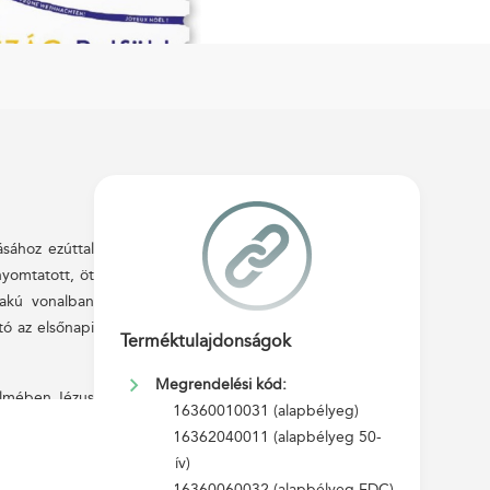
sához ezúttal
yomtatott, öt
lakú vonalban
tó az elsőnapi
Terméktulajdonságok
Megrendelési kód:
telmében Jézus
2016360010031 (alapbélyeg)
n és szülőföld
2016362040011 (alapbélyeg 50-
esztény ember
es ív)
2016360060032 (alapbélyeg FDC)