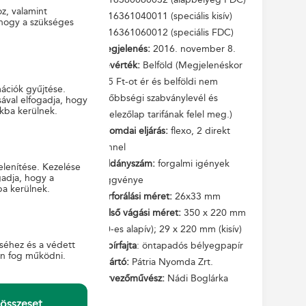
 négynyelvű –
oz, valamint
2016361040011 (speciális kisív)
 hogy a szükséges
UX NOЁL !”)
2016361060012 (speciális FDC)
Megjelenés:
2016. november 8.
en illusztrált
Névérték:
Belföld (Megjelenéskor
dó ívszélen is
115 Ft-ot ér és belföldi nem
mációk gyűjtése.
lt.
elsőbbségi szabványlevél és
ával elfogadja, hogy
gy ügyfeleink
kba kerülnek.
levelezőlap tarifának felel meg.)
bármely postán
Nyomdai eljárás:
flexo, 2 direkt
színnel
Példányszám:
forgalmi igények
elenítése. Kezelése
gadja, hogy a
függvénye
ba kerülnek.
Perforálási méret:
26x33 mm
Külső vágási méret:
350 x 220 mm
(50-es alapív); 29 x 220 mm (kisív)
séhez és a védett
Papírfajta
: öntapadós bélyegpapír
en fog működni.
Gyártó:
Pátria Nyomda Zrt.
Tervezőművész:
Nádi Boglárka
összeset