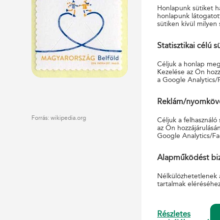
A bélyegképek érdekessé
Honlapunk sütiket ha
honlapunk látogatot
mikro írás („BOLDOG 
sütiken kívül milyen 
szolgál.
Az 50 bélyegképet tartal
Statisztikai célú s
vonalkód és az ünnepi fe
Céljuk a honlap megf
megtalálható. Az alkalmi
Kezelése az Ön hozzá
Advent idején, 2016. nov
a Google Analytics/
karácsonyi bélyegzéssel 
igényelhető.
Reklám/nyomkövet
Forrás: wikipedia.org
Céljuk a felhasználó
az Ön hozzájárulásán
Google Analytics/Fa
Alapműködést biz
Nélkülözhetetlenek 
tartalmak eléréséhe
Részletes