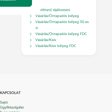
Linkek
Letölthető tájékoztató
Vásárlás/Öntapadós bélyeg
Vásárlás/Öntapadós bélyeg 50-es
ív
Vásárlás/Öntapadós bélyeg FDC
Vásárlás/Kisív
Vásárlás/Kisív bélyeg FDC
KAPCSOLAT
Sajtó
Ügyfélszolgálat