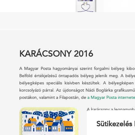
KARÁCSONY 2016
A Magyar Posta hagyományai szerint forgalmi bélyeg kiboc
Belföld értékjelzésű öntapadós bélyeg jelenik meg. A bély
bélyegképes speciális kisívben készültek. A bélyegképen k
korcsolyázó párral. Az újdonságot Nádi Boglárka grafikusmű
postákon, valamint a Filapostán, de
a Magyar Posta internete
A karácsony a legnagyobb
Krisztus földi születésé
Sütikezelés 
ünnepe. Annak ellenére,
is ünnepli világszerte az