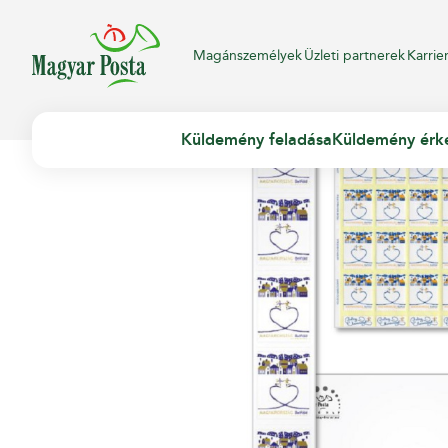
Magánszemélyek
Üzleti partnerek
Karrie
Küldemény feladása
Küldemény érk