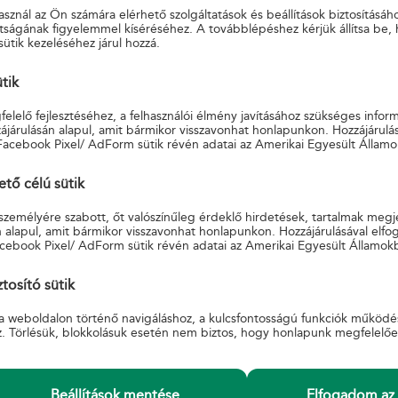
ge, hogy biztonsági elemként – a korcsolya nyomvonalába rejtett,
sznál az Ön számára elérhető szolgáltatások és beállítások biztosításáh
tságának figyelemmel kíséréséhez. A továbblépéshez kérjük állítsa be,
KARÁCSONYT! - MERRY CHRISTMAS - FROHE WEIHNACHTEN! - JOYE
sütik kezeléséhez járul hozzá.
mazó nyomdai ívet az ívszélen elhelyezett képi elemek, a különleges
ütik
liratok teszik még érdekesebbé, melyek egy része a kisívhez kapcsoló
elelő fejlesztéséhez, a felhasználói élmény javításához szükséges infor
 boríték esetében alkalmazott vonalkód szintén az ünnep jegyében készü
járulásán alapul, amit bármikor visszavonhat honlapunkon. Hozzájárulás
ember 27. és december 26. között, idén is lehetőség nyílik arra, ho
Facebook Pixel/ AdForm sütik révén adatai az Amerikai Egyesült Államo
küldjék üdvözleteiket távol élő szeretteik számára. A szolgáltatás 
ő célú sütik
 személyére szabott, őt valószínűleg érdeklő hirdetések, tartalmak megj
 alapul, amit bármikor visszavonhat honlapunkon. Hozzájárulásával elfo
cebook Pixel/ AdForm sütik révén adatai az Amerikai Egyesült Államok
tosító sütik
a weboldalon történő navigáláshoz, a kulcsfontosságú funkciók működé
z. Törlésük, blokkolásuk esetén nem biztos, hogy honlapunk megfelelő
Beállítások mentése
Elfogadom az 