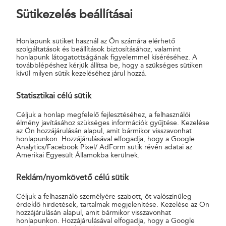
Sütikezelés beállításai
munkavállalók.
A hároméves bérmegállapodást aláíró érdekképviseletekkel
Honlapunk sütiket használ az Ön számára elérhető
február elején már részmegállapodást kötött a társaság. Ennek
szolgáltatások és beállítások biztosításához, valamint
honlapunk látogatottságának figyelemmel kíséréséhez. A
köszönhetően a munkáltató az idei éven belüli lojalitás
továbblépéshez kérjük állítsa be, hogy a szükséges sütiken
elismerésére biztosított béren kívüli juttatást két egyenlő
kívül milyen sütik kezeléséhez járul hozzá.
részletben fizeti ki. Az első, bruttó 50 000 Ft-os részletet a
Statisztikai célú sütik
dolgozók márciusban már megkapták. A második részletet jelentő
bruttó 50 000 Ft decemberben kerül kifizetésre, de a társaság
Céljuk a honlap megfelelő fejlesztéséhez, a felhasználói
vállalja, hogy a pénzügyi feltételek figyelembevételével
élmény javításához szükséges információk gyűjtése. Kezelése
az Ön hozzájárulásán alapul, amit bármikor visszavonhat
megvizsgálja az összeg emelésének lehetőségét. Ezen túlmenően
honlapunkon. Hozzájárulásával elfogadja, hogy a Google
duplájára nőtt a munkavállalók napi munkába járását támogató
Analytics/Facebook Pixel/ AdForm sütik révén adatai az
Amerikai Egyesült Államokba kerülnek.
utazási költségtérítése is.
Magyar Posta Zrt.
Reklám/nyomkövető célú sütik
Céljuk a felhasználó személyére szabott, őt valószínűleg
érdeklő hirdetések, tartalmak megjelenítése. Kezelése az Ön
hozzájárulásán alapul, amit bármikor visszavonhat
honlapunkon. Hozzájárulásával elfogadja, hogy a Google