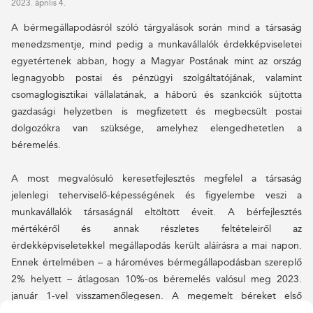
2023. április 4.
A bérmegállapodásról szóló tárgyalások során mind a társaság
menedzsmentje, mind pedig a munkavállalók érdekképviseletei
egyetértenek abban, hogy a Magyar Postának mint az ország
legnagyobb postai és pénzügyi szolgáltatójának, valamint
csomaglogisztikai vállalatának, a háború és szankciók sújtotta
gazdasági helyzetben is megfizetett és megbecsült postai
dolgozókra van szüksége, amelyhez elengedhetetlen a
béremelés.
A most megvalósuló keresetfejlesztés megfelel a társaság
jelenlegi teherviselő-képességének és figyelembe veszi a
munkavállalók társaságnál eltöltött éveit. A bérfejlesztés
mértékéről és annak részletes feltételeiről az
érdekképviseletekkel megállapodás került aláírásra a mai napon.
Ennek értelmében – a hároméves bérmegállapodásban szereplő
2% helyett – átlagosan 10%-os béremelés valósul meg 2023.
január 1-vel visszamenőlegesen. A megemelt béreket első
alkalommal az áprilisi hóra vonatkozó bérükkel kapják meg a