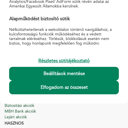
Analytics/Facebook Pixel/ AdForm sütik révén adatai az
Amerikai Egyesült Államokba kerülnek.
Alapműködést biztosító sütik
További hírek
Nélkülözhetetlenek a weboldalon történő navigáláshoz, a
Hírek archívum (2022- 2024)
kulcsfontosságú funkciók működéséhez és a védett
tartalmak eléréséhez. Törlésük, blokkolásuk esetén nem
Nemzetközi hírek
biztos, hogy honlapunk megfelelően fog működni.
Blog
Részletes sütitájékoztató
Beállítások mentése
Elfogadom az összeset
AKCIÓK
Biztosítási akciók
MBH Bank akciók
Lejárt akciók
HASZNOS