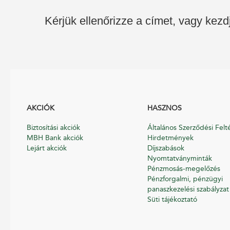
Kérjük ellenőrizze a címet, vagy kezd
AKCIÓK
HASZNOS
Biztosítási akciók
Általános Szerződési Felt
MBH Bank akciók
Hirdetmények
Lejárt akciók
Díjszabások
Nyomtatványminták
Pénzmosás-megelőzés
Pénzforgalmi, pénzügyi
panaszkezelési szabályzat
Süti tájékoztató