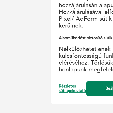
hozzájárulásán alap
Hozzájárulásával el
Pixel/ AdForm sütik
kerülnek.
Alapműködést biztosító sütik
Nélkülözhetetlenek 
kulcsfontosságú fun
eléréséhez. Törlésü
honlapunk megfelel
Részletes
Beá
sütitájékoztató