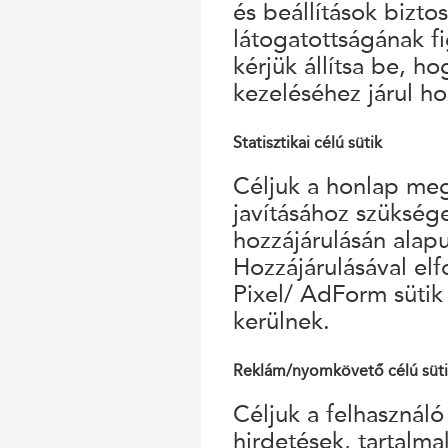
és beállítások bizto
látogatottságának f
kérjük állítsa be, h
kezeléséhez járul ho
Statisztikai célú sütik
Céljuk a honlap megf
javításához szükség
hozzájárulásán alap
Hozzájárulásával el
Pixel/ AdForm sütik
kerülnek.
Reklám/nyomkövető célú süt
Céljuk a felhasználó
hirdetések, tartalm