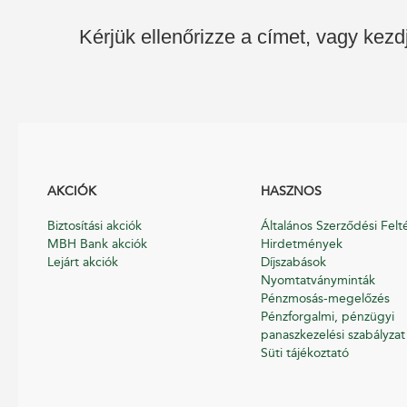
Kérjük ellenőrizze a címet, vagy kezd
AKCIÓK
HASZNOS
Biztosítási akciók
Általános Szerződési Felt
MBH Bank akciók
Hirdetmények
Lejárt akciók
Díjszabások
Nyomtatványminták
Pénzmosás-megelőzés
Pénzforgalmi, pénzügyi
panaszkezelési szabályzat
Süti tájékoztató