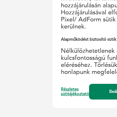
hozzájárulásán alap
Hozzájárulásával el
Pixel/ AdForm sütik
kerülnek.
Alapműködést biztosító sütik
Nélkülözhetetlenek 
kulcsfontosságú fun
eléréséhez. Törlésü
honlapunk megfelel
Részletes
Beá
sütitájékoztató