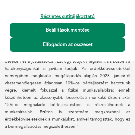
flottánk” közel 100 elektromos kisteherautót, közel 2000
elektromos rásegítésű kerékpárt es több mint 600 elektromos
Részletes sütitájékoztató
háromkerekű járműből áll.”
Beállítások mentése
A létszámleépítésre és a béremelésre reagálva a vezérigazgató
elmondta:
Elfogadom az összeset
BB: „Tisztában vagyunk azzal, hogy tovább kell fejlesztenünk a
béreken és a juttatásokon. Ezt úgy tudjuk megtenni, ha közben a
hatékonyságunkat is javítani tudjuk. Az érdekképviseletekkel
nemrégiben megkötött megállapodás alapján 2023. januártól
visszamenőlegesen átlagosan 10%-os bérfejlesztést hajtottunk
végre, kiemelt fókusszal a fizikai munkavállalókra; ennek
köszönhetően az alacsonyabb besorolású munkakörökben akár
15%-ot meghaladó bérfejlesztésben is részesülhetnek a
munkatársaink. Ezúton is szeretném megköszönni az
érdekképviseleteknek a munkájukat, amivel támogatták, hogy ez
a bérmegállapodás megszülethessen.”