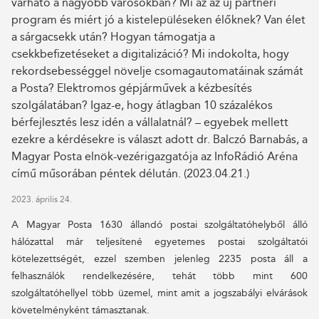
várható a nagyobb városokban? Mi az az új partneri
program és miért jó a kistelepüléseken élőknek? Van élet
a sárgacsekk után? Hogyan támogatja a
csekkbefizetéseket a digitalizáció? Mi indokolta, hogy
rekordsebességgel növelje csomagautomatáinak számát
a Posta? Elektromos gépjárművek a kézbesítés
szolgálatában? Igaz-e, hogy átlagban 10 százalékos
bérfejlesztés lesz idén a vállalatnál? – egyebek mellett
ezekre a kérdésekre is választ adott dr. Balczó Barnabás, a
Magyar Posta elnök-vezérigazgatója az InfoRádió Aréna
című műsorában péntek délután. (2023.04.21.)
2023. április 24.
A Magyar Posta 1630 állandó postai szolgáltatóhelyből álló
hálózattal már teljesítené egyetemes postai szolgáltatói
kötelezettségét, ezzel szemben jelenleg 2235 posta áll a
felhasználók rendelkezésére, tehát több mint 600
szolgáltatóhellyel több üzemel, mint amit a jogszabályi elvárások
követelményként támasztanak.