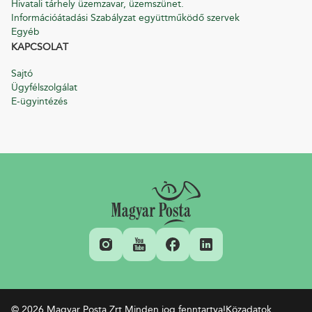
Hivatali tárhely üzemzavar, üzemszünet.
Információátadási Szabályzat együttműködő szervek
Egyéb
KAPCSOLAT
Sajtó
Ügyfélszolgálat
E-ügyintézés
© 2026 Magyar Posta Zrt.
Minden jog fenntartva!
Közadatok