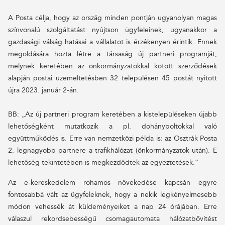
A Posta célja, hogy az ország minden pontján ugyanolyan magas
színvonalú szolgáltatást nyújtson ügyfeleinek, ugyanakkor a
gazdasági válság hatásai a vállalatot is érzékenyen érintik. Ennek
megoldására hozta létre a társaság új partneri programját,
melynek keretében az önkormányzatokkal kötött szerződések
alapján postai üzemeltetésben 32 településen 45 postát nyitott
újra 2023. január 2-án.
BB: „Az új partneri program keretében a kistelepüléseken újabb
lehetőségként mutatkozik a pl. dohányboltokkal való
együttműködés is. Erre van nemzetközi példa is: az Osztrák Posta
2. legnagyobb partnere a trafikhálózat (önkormányzatok után). E
lehetőség tekintetében is megkezdődtek az egyeztetések.”
Az e-kereskedelem rohamos növekedése kapcsán egyre
fontosabbá vált az ügyfeleknek, hogy a nekik legkényelmesebb
módon vehessék át küldeményeiket a nap 24 órájában. Erre
válaszul rekordsebességű csomagautomata hálózatbővítést