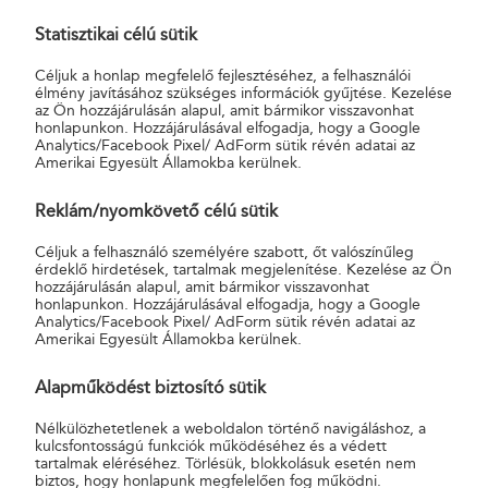
csekkautomatákon, mobilapplikációkon keresztül is, a Díjnet
pedig e-számlakezelési megoldásokkal támogatja a kényelmes
Statisztikai célú sütik
ügyintézést. A Magyar Posta és a Díjnet közös iCsekk
Céljuk a honlap megfelelő fejlesztéséhez, a felhasználói
alkalmazásával a felhasználók belépnek a digitális
élmény javításához szükséges információk gyűjtése. Kezelése
csekkbefizetések világába, a papír alapú, QR-kóddal ellátott
az Ön hozzájárulásán alapul, amit bármikor visszavonhat
honlapunkon. Hozzájárulásával elfogadja, hogy a Google
csekkek mobiltelefonon keresztüli fizetésével. Az applikáció
Analytics/Facebook Pixel/ AdForm sütik révén adatai az
népszerűségének kulcsa, hogy egyszerű, gyors, elég hozzá egy
Amerikai Egyesült Államokba kerülnek.
okostelefon és egy bankkártya, melyek segítségével otthonról
Reklám/nyomkövető célú sütik
intézhető, biztonságos és a nap 24 órájában elérhető. Az
applikációval akár több csekk is befizethető egyidőben, és a
Céljuk a felhasználó személyére szabott, őt valószínűleg
mobilegyenleg feltöltés mellett, 2022. decemberétől már
érdeklő hirdetések, tartalmak megjelenítése. Kezelése az Ön
hozzájárulásán alapul, amit bármikor visszavonhat
elérhetők benne az ÉnPostám Hűségprogram főbb funkciói is. A
honlapunkon. Hozzájárulásával elfogadja, hogy a Google
postai QR-kódos csekkbefizetés az iCsekk mellett az OTP Csoport
Analytics/Facebook Pixel/ AdForm sütik révén adatai az
Amerikai Egyesült Államokba kerülnek.
egyes mobilalkalmazásaiba, valamint az Erste Mobilpay
applikációjába beépülve is elérhető.”
Alapműködést biztosító sütik
BB: „A Magyar Postának van az országban a legtöbb elektromos
Nélkülözhetetlenek a weboldalon történő navigáláshoz, a
kulcsfontosságú funkciók működéséhez és a védett
meghajtású gépjárműve, amivel élen jár a karbonsemleges
tartalmak eléréséhez. Törlésük, blokkolásuk esetén nem
szállítási és kézbesítési eszközök alkalmazásában. ’A „zöld
biztos, hogy honlapunk megfelelően fog működni.