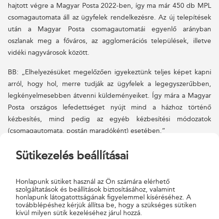
hajtott végre a Magyar Posta 2022-ben, így ma már 450 db MPL
csomagautomata áll az ügyfelek rendelkezésre. Az új telepítések
után a Magyar Posta csomagautomatái egyenlő arányban
oszlanak meg a főváros, az agglomerációs települések, illetve
vidéki nagyvárosok között.
BB: „Elhelyezésüket megelőzően igyekeztünk teljes képet kapni
arról, hogy hol, merre tudják az ügyfelek a legegyszerűbben,
legkényelmesebben átvenni küldeményeiket. Így mára a Magyar
Posta országos lefedettséget nyújt mind a házhoz történő
kézbesítés, mind pedig az egyéb kézbesítési módozatok
(csomagautomata, postán maradóként) esetében.”
Folyamatosan csökken a postán befizetett papír alapú csekkek
Sütikezelés beállításai
mennyisége, egyre nagyobb az igény a digitális megoldásokra
ezen a téren is.
Honlapunk sütiket használ az Ön számára elérhető
szolgáltatások és beállítások biztosításához, valamint
honlapunk látogatottságának figyelemmel kíséréséhez. A
BB: „A Posta az ügyfelek számlabefizetéseit már nem csak a
továbblépéshez kérjük állítsa be, hogy a szükséges sütiken
postahelyeken teszi lehetővé, hanem biztosítja
kívül milyen sütik kezeléséhez járul hozzá.