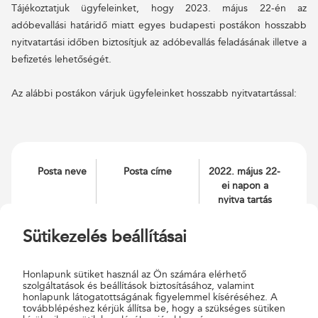
Tájékoztatjuk ügyfeleinket, hogy 2023. május 22-én az
adóbevallási határidő miatt egyes budapesti postákon hosszabb
nyitvatartási időben biztosítjuk az adóbevallás feladásának illetve a
befizetés lehetőségét.
Az alábbi postákon várjuk ügyfeleinket hosszabb nyitvatartással:
Posta neve
Posta címe
2022. május 22-
ei napon a
nyitva tartás
Budapest
Budapest VI. Teréz
07:00-20:00
Sütikezelés beállításai
62 posta
körút 51
Budapest
Budapest VIII.
07:00-20:00
Honlapunk sütiket használ az Ön számára elérhető
72 posta
Baross tér 11/c.
szolgáltatások és beállítások biztosításához, valamint
honlapunk látogatottságának figyelemmel kíséréséhez. A
továbblépéshez kérjük állítsa be, hogy a szükséges sütiken