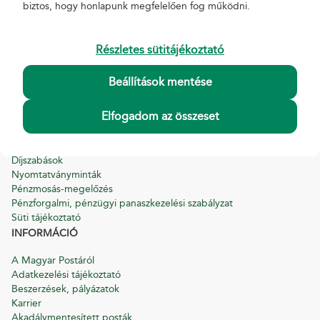
biztos, hogy honlapunk megfelelően fog működni.
AKCIÓK
Részletes sütitájékoztató
Biztosítási akciók
MBH Bank akciók
Beállítások mentése
Lejárt akciók
HASZNOS
Elfogadom az összeset
Általános Szerződési Feltételek
Hirdetmények
Díjszabások
Nyomtatványminták
Pénzmosás-megelőzés
Pénzforgalmi, pénzügyi panaszkezelési szabályzat
Süti tájékoztató
INFORMÁCIÓ
A Magyar Postáról
Adatkezelési tájékoztató
Beszerzések, pályázatok
Karrier
Akadálymentesített posták