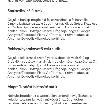
kívül milyen sütik kezeléséhez járul hozzá.
Statisztikai célú sütik
Magyar Posta Zrt.
Céljuk a honlap megfelelő fejlesztéséhez, a felhasználói
élmény javításához szükséges információk gyűjtése. Kezelése
az Ön hozzájárulásán alapul, amit bármikor visszavonhat
honlapunkon. Hozzájárulásával elfogadja, hogy a Google
Analytics/Facebook Pixel/ AdForm sütik révén adatai az
Amerikai Egyesült Államokba kerülnek.
Reklám/nyomkövető célú sütik
További hírek
Céljuk a felhasználó személyére szabott, őt valószínűleg
érdeklő hirdetések, tartalmak megjelenítése. Kezelése az Ön
hozzájárulásán alapul, amit bármikor visszavonhat
Hírek archívum (2012- 2023)
honlapunkon. Hozzájárulásával elfogadja, hogy a Google
Nemzetközi hírek
Analytics/Facebook Pixel/ AdForm sütik révén adatai az
Amerikai Egyesült Államokba kerülnek.
Blog
Alapműködést biztosító sütik
Nélkülözhetetlenek a weboldalon történő navigáláshoz, a
kulcsfontosságú funkciók működéséhez és a védett
tartalmak eléréséhez. Törlésük, blokkolásuk esetén nem