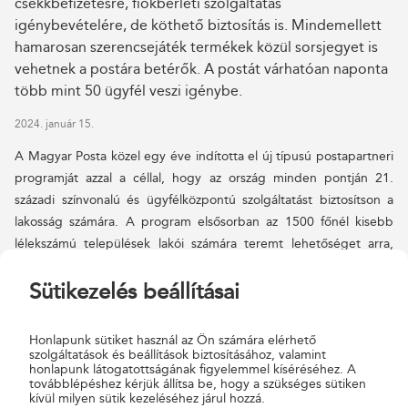
csekkbefizetésre, fiókbérleti szolgáltatás
igénybevételére, de köthető biztosítás is. Mindemellett
hamarosan szerencsejáték termékek közül sorsjegyet is
vehetnek a postára betérők. A postát várhatóan naponta
több mint 50 ügyfél veszi igénybe.
2024. január 15.
A Magyar Posta közel egy éve indította el új típusú postapartneri
programját azzal a céllal, hogy az ország minden pontján 21.
századi színvonalú és ügyfélközpontú szolgáltatást biztosítson a
lakosság számára. A program elsősorban az 1500 főnél kisebb
lélekszámú települések lakói számára teremt lehetőséget arra,
hogy a postai szolgáltatásokat továbbra is helyben, a korábbinál
Sütikezelés beállításai
akár hosszabb nyitvatartási időben és több szolgáltatással
egyidejűleg vehessék igénybe. A társaság egyúttal teljesíti azt az
elvárást is, hogy gazdaságosan, fenntartható módon működjön,
Honlapunk sütiket használ az Ön számára elérhető
megtartva a versenyképességét.
szolgáltatások és beállítások biztosításához, valamint
honlapunk látogatottságának figyelemmel kíséréséhez. A
továbblépéshez kérjük állítsa be, hogy a szükséges sütiken
A program meghirdetése óta már több mint 450 partner üzemel
kívül milyen sütik kezeléséhez járul hozzá.