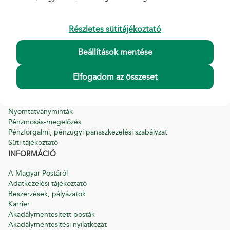
AKCIÓK
Részletes sütitájékoztató
Biztosítási akciók
MBH Bank akciók
Lejárt akciók
Beállítások mentése
HASZNOS
Elfogadom az összeset
Általános Szerződési Feltételek
Hirdetmények
Díjszabások
Nyomtatványminták
Pénzmosás-megelőzés
Pénzforgalmi, pénzügyi panaszkezelési szabályzat
Süti tájékoztató
INFORMÁCIÓ
A Magyar Postáról
Adatkezelési tájékoztató
Beszerzések, pályázatok
Karrier
Akadálymentesített posták
Akadálymentesítési nyilatkozat