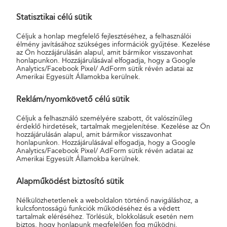
országszerte, amelyek egyharmada jellemzően önkormányzat,
Statisztikai célú sütik
kétharmada pedig helyi vállalkozás, például élelmiszerbolt. A
tapasztalatok pozitívak, hiszen a lakosság kényelmesen helyben
Céljuk a honlap megfelelő fejlesztéséhez, a felhasználói
intézheti postai ügyeit, a partner vállalkozások pedig növelhetik
élmény javításához szükséges információk gyűjtése. Kezelése
az Ön hozzájárulásán alapul, amit bármikor visszavonhat
ügyfélkörüket és árbevételüket.
honlapunkon. Hozzájárulásával elfogadja, hogy a Google
Analytics/Facebook Pixel/ AdForm sütik révén adatai az
Amerikai Egyesült Államokba kerülnek.
A partneri programra való jelentkezés lehetősége folyamatos
nyitva áll. A társaság továbbra is várja a lehetséges partnerek
Reklám/nyomkövető célú sütik
jelentkezését.
Céljuk a felhasználó személyére szabott, őt valószínűleg
érdeklő hirdetések, tartalmak megjelenítése. Kezelése az Ön
A partneri programról bővebb információt honlapunkon talál:
hozzájárulásán alapul, amit bármikor visszavonhat
https://www.posta.hu/partneri_program
honlapunkon. Hozzájárulásával elfogadja, hogy a Google
Analytics/Facebook Pixel/ AdForm sütik révén adatai az
Amerikai Egyesült Államokba kerülnek.
Magyar Posta Zrt.
Alapműködést biztosító sütik
Nélkülözhetetlenek a weboldalon történő navigáláshoz, a
kulcsfontosságú funkciók működéséhez és a védett
tartalmak eléréséhez. Törlésük, blokkolásuk esetén nem
biztos, hogy honlapunk megfelelően fog működni.