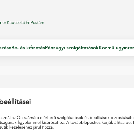
rier
Kapcsolat
ÉnPostám
ezése
Be- és kifizetés
Pénzügyi szolgáltatások
Közmű ügyinté
beállításai
 található!
sznál az Ön számára elérhető szolgáltatások és beállítások biztosításáh
tságának figyelemmel kíséréséhez. A továbblépéshez kérjük állítsa be,
sütik kezeléséhez járul hozzá.