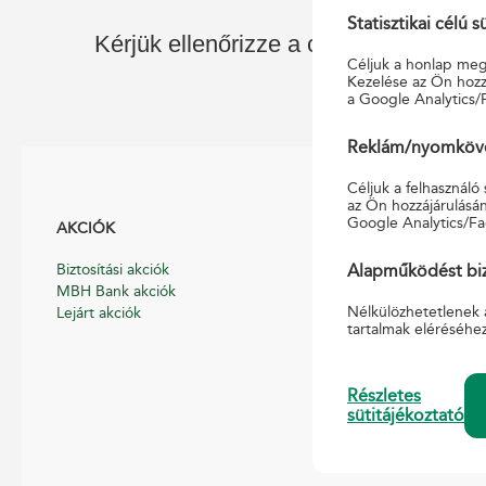
Statisztikai célú s
Kérjük ellenőrizze a címet, vagy kezd
Céljuk a honlap megf
Kezelése az Ön hozzá
a Google Analytics/
Reklám/nyomkövet
Céljuk a felhasználó
az Ön hozzájárulásán
Google Analytics/Fa
AKCIÓK
HASZNOS
Biztosítási akciók
Általános Szerződé
Alapműködést biz
MBH Bank akciók
Hirdetmények
Nélkülözhetetlenek 
Lejárt akciók
Díjszabások
tartalmak eléréséhe
Nyomtatványmint
Pénzmosás-megel
Pénzforgalmi, pén
Részletes
szabályzat
sütitájékoztató
Süti tájékoztató