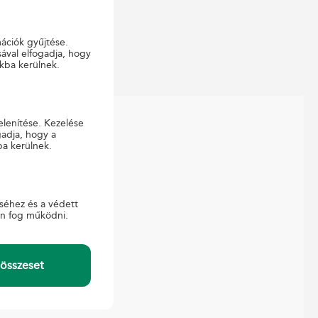
mációk gyűjtése.
ával elfogadja, hogy
kba kerülnek.
elenítése. Kezelése
gadja, hogy a
ba kerülnek.
APCSOLAT
ajtó
gyfélszolgálat
séhez és a védett
-ügyintézés
en fog működni.
összeset