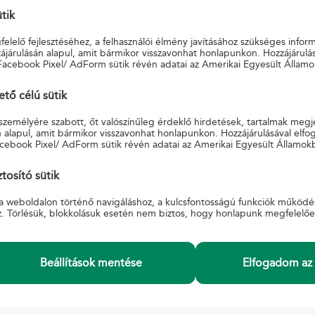
ütik
je a főoldalon a keresést!
elelő fejlesztéséhez, a felhasználói élmény javításához szükséges infor
járulásán alapul, amit bármikor visszavonhat honlapunkon. Hozzájárulás
Facebook Pixel/ AdForm sütik révén adatai az Amerikai Egyesült Államo
ő célú sütik
 személyére szabott, őt valószínűleg érdeklő hirdetések, tartalmak megj
 alapul, amit bármikor visszavonhat honlapunkon. Hozzájárulásával elfo
cebook Pixel/ AdForm sütik révén adatai az Amerikai Egyesült Államok
INFORMÁCIÓ
K
si Feltételek
A Magyar Postáról
S
tosító sütik
Adatkezelési tájékoztató
Ü
a weboldalon történő navigáláshoz, a kulcsfontosságú funkciók működé
Beszerzések, pályázatok
E
z. Törlésük, blokkolásuk esetén nem biztos, hogy honlapunk megfelelő
ák
Karrier
őzés
Akadálymentesített posták
zügyi panaszkezelési
Akadálymentesítési nyilatkozat
Hivatali tárhely üzemzavar, üzemszünet.
Beállítások mentése
Elfogadom az 
Információátadási Szabályzat együttműködő
szervek
Egyéb