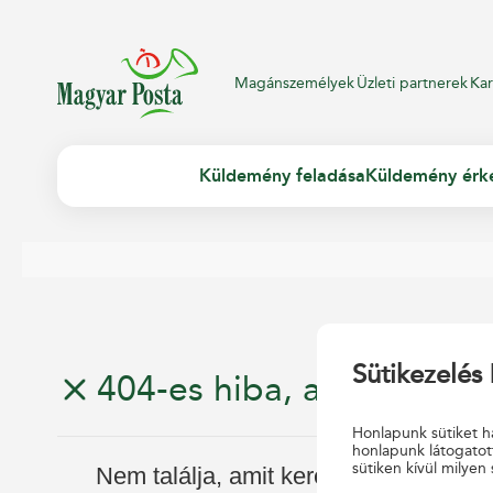
Magánszemélyek
Üzleti partnerek
Kar
Küldemény feladása
Küldemény érk
Sütikezelés 
404-es hiba, az oldal nem
Honlapunk sütiket ha
honlapunk látogatot
sütiken kívül milyen 
Nem találja, amit keresett?