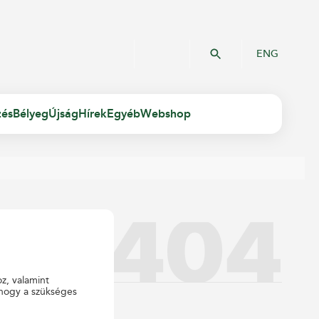
ENG
zés
Bélyeg
Újság
Hírek
Egyéb
Webshop
oz, valamint
 hogy a szükséges