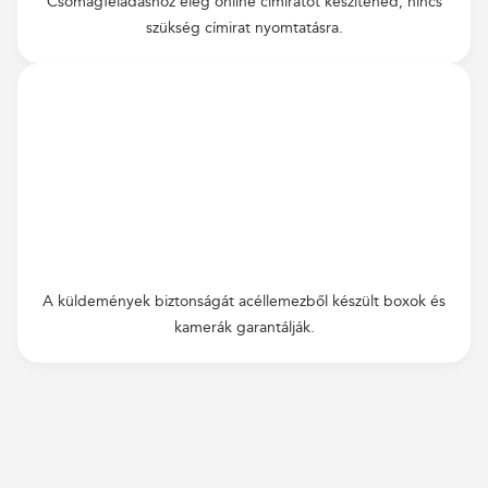
Csomagfeladáshoz elég online címiratot készítened, nincs
szükség címirat nyomtatásra.
A küldemények biztonságát acéllemezből készült boxok és
kamerák garantálják.