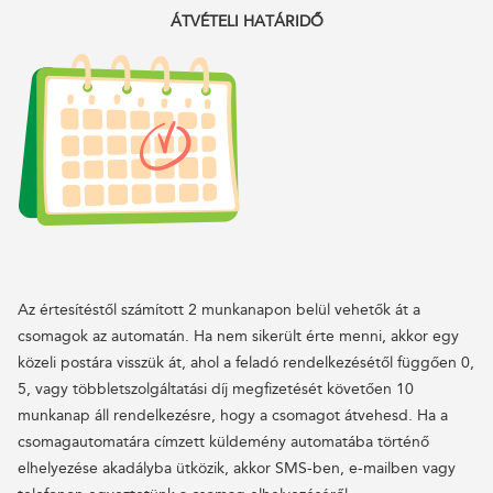
ÁTVÉTELI HATÁRIDŐ
Az értesítéstől számított 2 munkanapon belül vehetők át a
csomagok az automatán. Ha nem sikerült érte menni, akkor egy
közeli postára visszük át, ahol a feladó rendelkezésétől függően 0,
5, vagy többletszolgáltatási díj megfizetését követően 10
munkanap áll rendelkezésre, hogy a csomagot átvehesd. Ha a
csomagautomatára címzett küldemény automatába történő
elhelyezése akadályba ütközik, akkor SMS-ben, e-mailben vagy