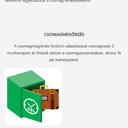
telefonon egyeztetünk a csomag elhelyezéséről.
CSOMAGMEGŐRZÉS
A csomagmegőrzés funkció választásával csomagodat 2
munkanapon át őrizzük abban a csomagautomatában, ahova Te
azt behelyezted.