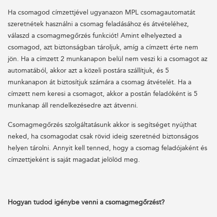
Ha csomagod címzettjével ugyanazon MPL csomagautomatát
szeretnétek használni a csomag feladásához és átvételéhez,
válaszd a csomagmegőrzés funkciót! Amint elhelyezted a
csomagod, azt biztonságban tároljuk, amíg a címzett érte nem
jön. Ha a címzett 2 munkanapon belül nem veszi ki a csomagot az
automatából, akkor azt a közeli postára szállítjuk, és 5
munkanapon át biztosítjuk számára a csomag átvételét. Ha a
címzett nem keresi a csomagot, akkor a postán feladóként is 5
munkanap áll rendelkezésedre azt átvenni.
Csomagmegőrzés szolgáltatásunk akkor is segítséget nyújthat
neked, ha csomagodat csak rövid ideig szeretnéd biztonságos
helyen tárolni. Annyit kell tenned, hogy a csomag feladójaként és
címzettjeként is saját magadat jelölöd meg.
Hogyan tudod igénybe venni a csomagmegőrzést?