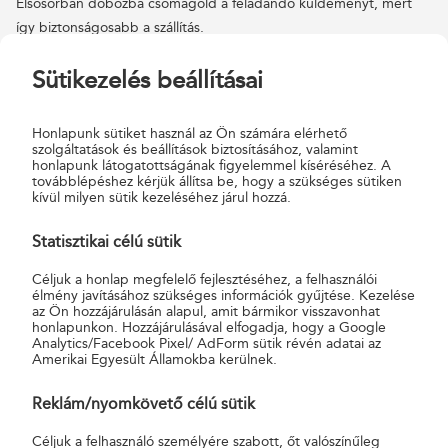
Elsősorban dobozba csomagold a feladandó küldeményt, mert
így biztonságosabb a szállítás.
Az automatákba történő feladáshoz érdemes az
Sütikezelés beállításai
egységdobozainkat
használnod, melyeket a postákon vásárolhatsz
meg.
Honlapunk sütiket használ az Ön számára elérhető
szolgáltatások és beállítások biztosításához, valamint
honlapunk látogatottságának figyelemmel kíséréséhez. A
továbblépéshez kérjük állítsa be, hogy a szükséges sütiken
kívül milyen sütik kezeléséhez járul hozzá.
REKESZTÍPUSOK ÉS A REKESZEKBE HELYEZHETŐ CSOMAGOK
Statisztikai célú sütik
MAXIMÁLIS MÉRETE ÉS SÚLYA
Céljuk a honlap megfelelő fejlesztéséhez, a felhasználói
élmény javításához szükséges információk gyűjtése. Kezelése
az Ön hozzájárulásán alapul, amit bármikor visszavonhat
honlapunkon. Hozzájárulásával elfogadja, hogy a Google
Analytics/Facebook Pixel/ AdForm sütik révén adatai az
Amerikai Egyesült Államokba kerülnek.
Reklám/nyomkövető célú sütik
Céljuk a felhasználó személyére szabott, őt valószínűleg