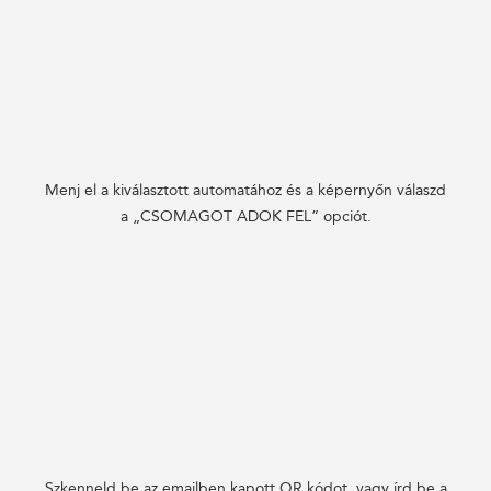
Menj el a kiválasztott automatához és a képernyőn válaszd
a „CSOMAGOT ADOK FEL” opciót.
Szkenneld be az emailben kapott QR kódot, vagy írd be a