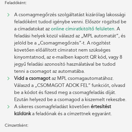
Feladóként:
A csomagmegőrzés szolgáltatást kizárólag lakossági
feladóként tudod igénybe venni. Először rögzítsd be
a címadatokat az
online címiratkitöltő felületen
. A
feladási helyek közül válaszd az „MPL automatát”, és
jelöld be a „Csomagmegőrzés”-t. A rögzítést
követően előállított címiratot nem szükséges
kinyomtatnod, az e-mailben kapott QR kód, vagy 8
jegyű feladási azonosító használatával be tudod
tenni a csomagot az automatába.
Vidd a csomagot
az MPL csomagautomatához.
Válaszd a „CSOMAGOT ADOK FEL” funkciót, olvasd
be a kódot és fizesd meg a csomagfeladás díját.
Ezután helyezd be a csomagod a kiszemelt rekeszbe.
A sikeres csomagfeladást követően
értesítést
küldünk
a feladónak és a címzettnek egyaránt.
Címzettként: